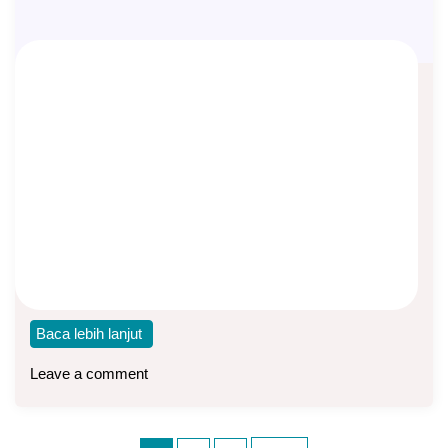
Produk Asuransi Syariah dari
Manulife Syariah Indonesia
Asep Sopyan
On
February 22, 2025
By
Asuransi Syariah
Manulife Syariah Indonesia, yang sebelumnya merupakan
unit syariah dari PT AJMI (Asuransi Jiwa Manulife
Indonesia),
Baca lebih lanjut
Leave a comment