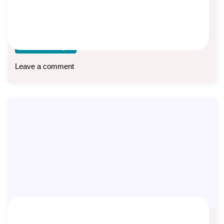
MDLA (Manulife Dynamic Life Assurance) dan MPS
(Manulife Perlindungan Syariah) Flexi adalah dua produk
asuransi
Baca lebih lanjut
Leave a comment