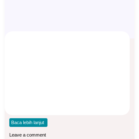
Flexi Amanah YRT, Bentuk Paling
Dasar Asuransi Jiwa
Asep Sopyan
On
May 22, 2025
By
Asuransi Jiwa
Bentuk Paling Dasar Asuransi Sebelum dimodifikasi
dengan bermacam fitur dan manfaat tambahan, bentuk
paling dasar
Baca lebih lanjut
Leave a comment