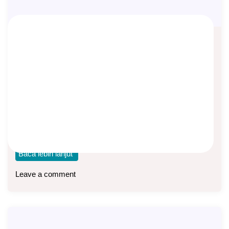
Perbedaan Antara ProActive Plus
dengan Flexi Amanah
Asep Sopyan
On
January 14, 2026
By
Asuransi Jiwa
Sekilas Pap dan Flexi Amanah ProActive Plus (PAP) dan
Manulife Perlindungan Syariah (MPS) Flexi Amanah
Baca lebih lanjut
Leave a comment