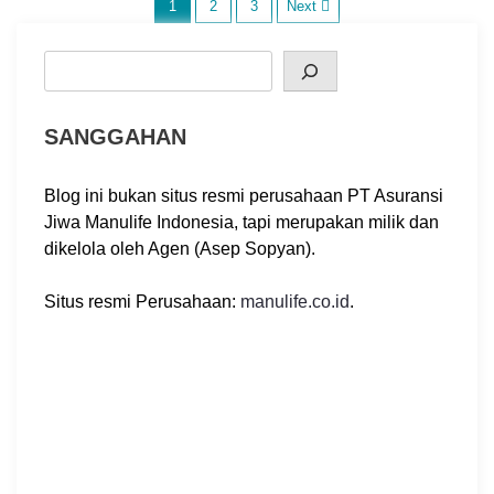
P
1
2
3
Next
o
Search
s
SANGGAHAN
t
Blog ini bukan situs resmi perusahaan PT Asuransi
s
Jiwa Manulife Indonesia, tapi merupakan milik dan
dikelola oleh Agen (Asep Sopyan).
p
a
Situs resmi Perusahaan:
manulife.co.id
.
g
i
n