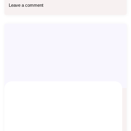
Leave a comment
Perbedaan MDLA dengan MPS Flexi
Asep Sopyan
On
May 29, 2025
By
Asuransi Jiwa