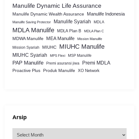
Manulife Dynamic Life Assurance
Manulife Dynamic Wealth Assurance
Manulife Indonesia
Manulife Syariah
MDLA
Manulife Saving Protector
MDLA Manulife
MDLA Plan B
MDLA Plan C
MEA Manulife
MDWA Manulife
Mission Manulife
MIUHC Manulife
MIUHC
Mission Syariah
MIUHC Syariah
MSP Manulife
MPS Flexi
PAP Manulife
Premi MDLA
Premi asuransi jiwa
Proactive Plus
Produk Manulife
XO Network
Arsip
A
r