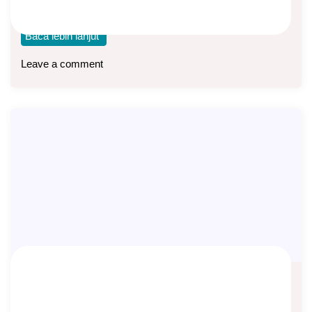
(berjangka) dengan akad syariah, ada Flexi
Baca lebih lanjut
Leave a comment
Dana Tabarru dan Dana Tanahud, Apa