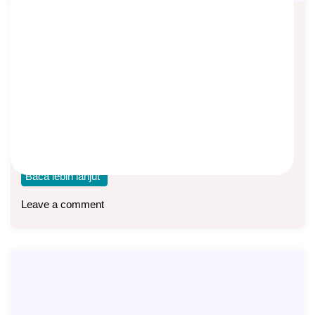
Contoh Premi Term Life Syariah IDR
dan USD
Asep Sopyan
On
July 28, 2026
By
Asuransi Jiwa
Contoh premi asuransi jiwa berjangka atau term life syariah
Flexi Amanah. Tersedia dalam mata uang
Baca lebih lanjut
Leave a comment