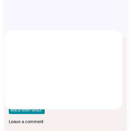
Perbedaan MDLA Plan C dengan MPS
Flexi Cermat
Asep Sopyan
On
April 25, 2026
By
Asuransi Jiwa
Manulife memiliki dua produk asuransi jiwa yang luar biasa,
yaitu MDLA (Manulife Dynamic Life Assurance)
Baca lebih lanjut
Leave a comment