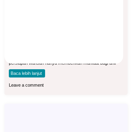
MPS Flexi Berkah, Program Warisan
Pasti Yang Tetap Menguntungkan
Bagi Pemegang Polis
Asep Sopyan
On
May 23, 2025
By
Asuransi Jiwa
Pada umumnya produk asuransi jiwa yang ditujukan untuk
persiapan warisan hanya memberikan manfaat bagi ahli
Baca lebih lanjut
Leave a comment