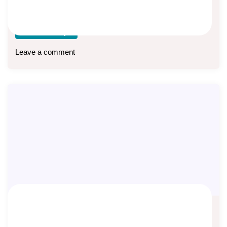
Assurance), produk asuransi jiwa tradisional yang fleksibel,
Manulife
Baca lebih lanjut
Leave a comment
Telah Hadir, Manulife Perlindungan