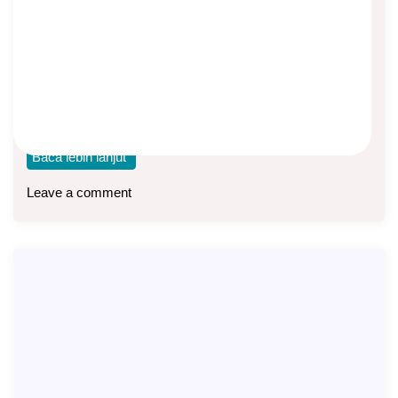
Bedanya?
Asep Sopyan
On
January 16, 2026
By
Asuransi Syariah
Dalam asuransi syariah, kontribusi atau premi dialokasikan
ke dalam tiga bagian, yaitu: Dana Tabarru Dana
Baca lebih lanjut
Leave a comment