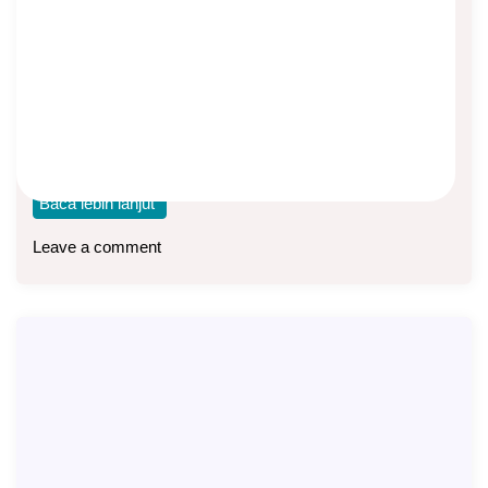
Syariah Flexi
Asep Sopyan
On
May 13, 2025
By
Asuransi Jiwa
Telah Hadir Manulife Perlindungan Syariah (MPS) Flexi,
produk asuransi jiwa tradisional syariah dengan fitur yang
Baca lebih lanjut
Leave a comment