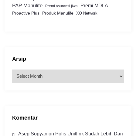
PAP Manulife
Premi MDLA
Premi asuransi jiwa
Proactive Plus
Produk Manulife
XO Network
Arsip
A
r
s
i
p
Komentar
Asep Sopyan
on
Polis Unitlink Sudah Lebih Dari