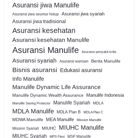
Asuransi jiwa Manulife
Asuransi jiwa syariah
Asuransi jiwa seumur hidup
Asuransi jiwa tradisional
Asuransi kesehatan
Asuransi kesehatan Manulife
Asuransi Manulife
Asuransi penyakit kritis
Asuransi syariah
Berita Manulife
Asuransi warisan
Bisnis asuransi
Edukasi asuransi
Info Manulife
Manulife Dynamic Life Assurance
Manulife Dynamic Wealth Assurance
Manulife Indonesia
Manulife Syariah
MDLA
Manulife Saving Protector
MDLA Manulife
MDLA Plan B
MDLA Plan C
MEA Manulife
MDWA Manulife
Mission Manulife
MIUHC Manulife
MIUHC
Mission Syariah
MIUHC Syariah
MSP Manulife
MPS Flexi