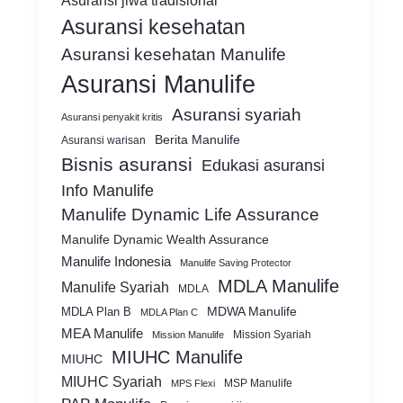
Asuransi jiwa tradisional
Asuransi kesehatan
Asuransi kesehatan Manulife
Asuransi Manulife
Asuransi syariah
Asuransi penyakit kritis
Berita Manulife
Asuransi warisan
Bisnis asuransi
Edukasi asuransi
Info Manulife
Manulife Dynamic Life Assurance
Manulife Dynamic Wealth Assurance
Manulife Indonesia
Manulife Saving Protector
MDLA Manulife
Manulife Syariah
MDLA
MDWA Manulife
MDLA Plan B
MDLA Plan C
MEA Manulife
Mission Syariah
Mission Manulife
MIUHC Manulife
MIUHC
MIUHC Syariah
MSP Manulife
MPS Flexi