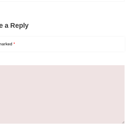
e a Reply
 marked
*