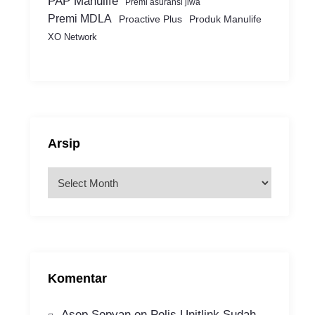
PAP Manulife
Premi asuransi jiwa
Premi MDLA
Proactive Plus
Produk Manulife
XO Network
Arsip
A
r
s
i
p
Komentar
Asep Sopyan
on
Polis Unitlink Sudah