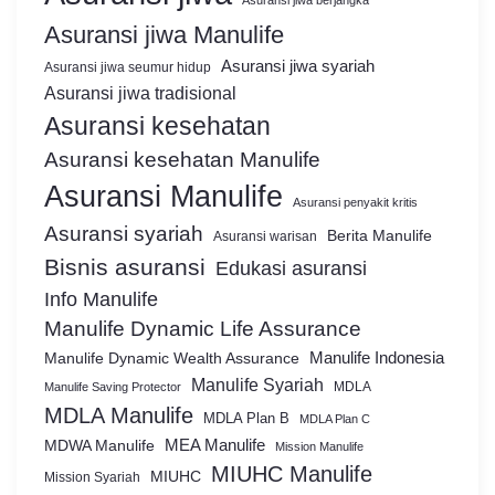
Asuransi jiwa berjangka
Asuransi jiwa Manulife
Asuransi jiwa syariah
Asuransi jiwa seumur hidup
Asuransi jiwa tradisional
Asuransi kesehatan
Asuransi kesehatan Manulife
Asuransi Manulife
Asuransi penyakit kritis
Asuransi syariah
Berita Manulife
Asuransi warisan
Bisnis asuransi
Edukasi asuransi
Info Manulife
Manulife Dynamic Life Assurance
Manulife Dynamic Wealth Assurance
Manulife Indonesia
Manulife Syariah
MDLA
Manulife Saving Protector
MDLA Manulife
MDLA Plan B
MDLA Plan C
MEA Manulife
MDWA Manulife
Mission Manulife
MIUHC Manulife
MIUHC
Mission Syariah