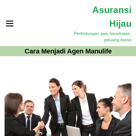
S
Asuransi
k
i
Hijau
p
t
Perlindungan jiwa, kesehatan,
o
peluang bisnis
c
o
Cara Menjadi Agen Manulife
n
t
e
n
t