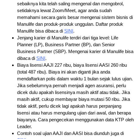
sebaiknya kita telah saling mengenal dan mengobrol,
setidaknya lewat Zoom/Meet, agar anda sudah
memahami secara garis besar mengenai sistem bisnis di
Manulife dan produk-produk unggulan. Daftar produk
Manulife bisa dibaca di
SINI
.
Jenjang karier di Manulife terdiri dari tiga level: Life
Planner (LP), Business Partner (BP), dan Senior
Business Partner (SBP). Mengenai karier di Manulife bisa
dibaca di
SINI
.
Biaya lisensi AAJI 227 ribu, biaya lisensi AASI 260 ribu
(total 487 ribu). Biaya ini akan diganti jika anda
mendaftarkan polis dalam waktu 1 bulan sejak lulus ujian.
Jika sebelumnya pernah menjadi agen asuransi, perlu
dicek dulu apakah lisensinya masih aktif atau tidak. Jika
masih aktif, cukup membayar biaya mutasi 50 ribu. Jika
tidak aktif, perlu dicek lagi apakah harus perpanjang
lisensi atau harus mengulang ujian dari awal, dan berapa
biayanya. Cara pengecekan menggunakan data KTP oleh
Leader.
Contoh soal ujian AAJI dan AASI bisa diunduh juga di