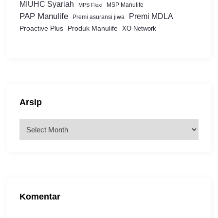
MIUHC Syariah
MSP Manulife
MPS Flexi
PAP Manulife
Premi MDLA
Premi asuransi jiwa
Proactive Plus
Produk Manulife
XO Network
Arsip
A
r
s
i
p
Komentar