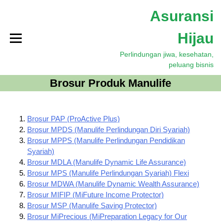
S
Asuransi
k
i
Hijau
p
t
Perlindungan jiwa, kesehatan,
o
peluang bisnis
c
o
Brosur Produk Manulife
n
t
e
Brosur PAP (ProActive Plus)
n
Brosur MPDS (Manulife Perlindungan Diri Syariah)
t
Brosur MPPS (Manulife Perlindungan Pendidikan
Syariah)
Brosur MDLA (Manulife Dynamic Life Assurance)
Brosur MPS (Manulife Perlindungan Syariah) Flexi
Brosur MDWA (Manulife Dynamic Wealth Assurance)
Brosur MIFIP (MiFuture Income Protector)
Brosur MSP (Manulife Saving Protector)
Brosur MiPrecious (MiPreparation Legacy for Our