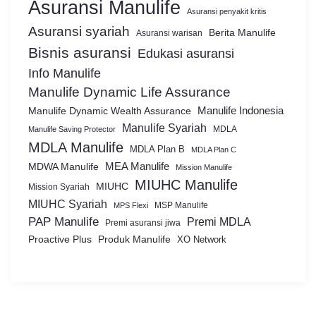
Asuransi Manulife
Asuransi penyakit kritis
Asuransi syariah
Berita Manulife
Asuransi warisan
Bisnis asuransi
Edukasi asuransi
Info Manulife
Manulife Dynamic Life Assurance
Manulife Dynamic Wealth Assurance
Manulife Indonesia
Manulife Syariah
MDLA
Manulife Saving Protector
MDLA Manulife
MDLA Plan B
MDLA Plan C
MEA Manulife
MDWA Manulife
Mission Manulife
MIUHC Manulife
MIUHC
Mission Syariah
MIUHC Syariah
MSP Manulife
MPS Flexi
PAP Manulife
Premi MDLA
Premi asuransi jiwa
Proactive Plus
Produk Manulife
XO Network