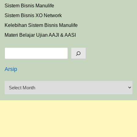
Sistem Bisnis Manulife
Sistem Bisnis XO Network
Kelebihan Sistem Bisnis Manulife
Materi Belajar Ujian AAJI & AASI
Search
Arsip
A
r
s
i
p