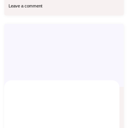
Leave a comment
Apa Itu Co-Payment dan Deductible
dalam Asuransi Kesehatan?
Asep Sopyan
On
June 9, 2026
By