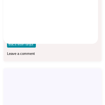
dan USD
Asep Sopyan
On
July 28, 2026
By
Asuransi Jiwa
Contoh premi asuransi jiwa berjangka atau term life syariah
Flexi Amanah. Tersedia dalam mata uang
Baca lebih lanjut
Leave a comment