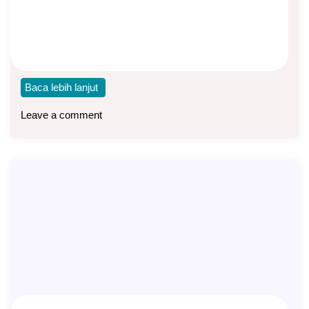
Edukasi Asuransi
Untuk menyiasati kenaikan premi yang terus meningkat,
belakangan ini banyak produk asuransi kesehatan
menerapkan skema
Baca lebih lanjut
Leave a comment