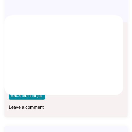
Apakah Asuransi Itu Too Good To Be
True?
Asep Sopyan
On
April 27, 2026
By
Edukasi Asuransi
Apakah asuransi itu too good to be true alias tidak masuk
akal? Di bagian mana
Baca lebih lanjut
Leave a comment