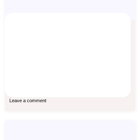
Promo Manulife Juli 2026
Asep Sopyan
On
July 2, 2026
By
Info Manulife
Promo asuransi Manulife Juli 2026: MDLA (MyLife) & MPS
(Flexi): Cashback 10% premi pertama, khusus
Baca lebih lanjut
Leave a comment