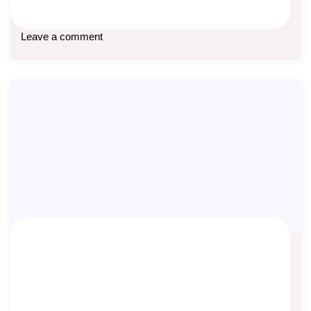
Baca lebih lanjut
Leave a comment
Asuransi Itu Perjanjian
Asep Sopyan
On
May 24, 2026
By