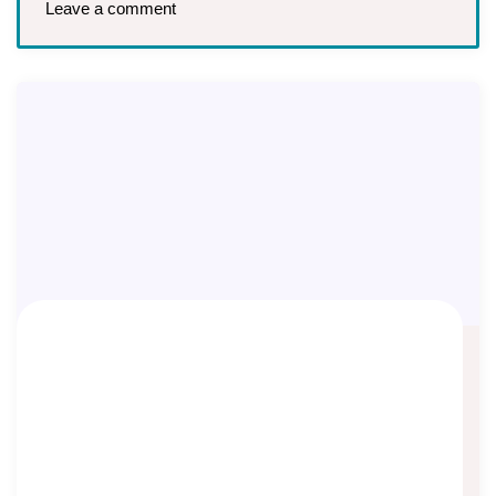
Leave a comment
Promo Manulife Agustus 2026
Asep Sopyan
On
August 6, 2026
By
Info Manulife