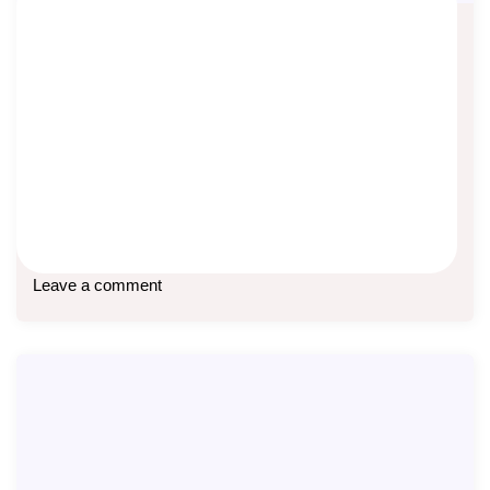
Capaian 40 Tahun Manulife Indonesia
Asep Sopyan
On
June 7, 2026
By
Info Manulife
Manulife Indonesia setelah 40 tahun: 1,28 triliun laba
setelah pajak 66,17 triliun aset 3,68 triliun
Baca lebih lanjut
Leave a comment