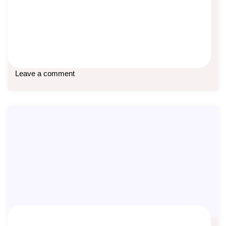
Edukasi Asuransi
Kadang ada orang bertanya, misal dia sudah bayar premi
beberapa bulan atau beberapa tahun lalu
Baca lebih lanjut
Leave a comment