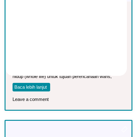
Tabel Premi Asuransi Jiwa Seumur
Hidup, Mulai UP 300 Juta sd 10
Miliar
Asep Sopyan
On
October 14, 2025
By
Asuransi Jiwa
Untuk anda yang sedang mencari asuransi jiwa seumur
hidup (whole life) untuk tujuan perencanaan waris,
Baca lebih lanjut
Leave a comment