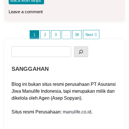
Baca lebih lanjut
Leave a comment
P
1
2
3
…
38
Next
o
Search
s
SANGGAHAN
t
Blog ini bukan situs resmi perusahaan PT Asuransi
s
Jiwa Manulife Indonesia, tapi merupakan milik dan
dikelola oleh Agen (Asep Sopyan).
p
a
Situs resmi Perusahaan:
manulife.co.id
.
g