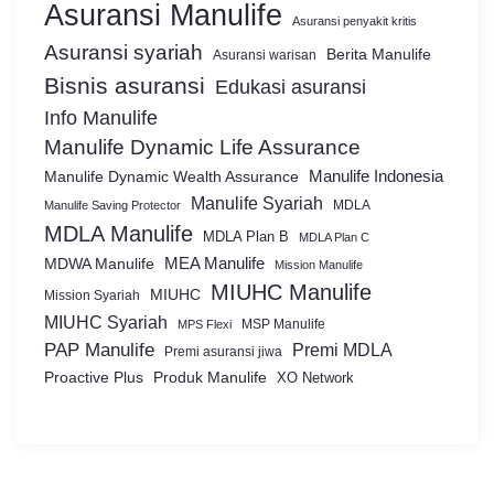
Asuransi Manulife
Asuransi penyakit kritis
Asuransi syariah
Berita Manulife
Asuransi warisan
Bisnis asuransi
Edukasi asuransi
Info Manulife
Manulife Dynamic Life Assurance
Manulife Dynamic Wealth Assurance
Manulife Indonesia
Manulife Syariah
MDLA
Manulife Saving Protector
MDLA Manulife
MDLA Plan B
MDLA Plan C
MEA Manulife
MDWA Manulife
Mission Manulife
MIUHC Manulife
MIUHC
Mission Syariah
MIUHC Syariah
MSP Manulife
MPS Flexi
PAP Manulife
Premi MDLA
Premi asuransi jiwa
Proactive Plus
Produk Manulife
XO Network