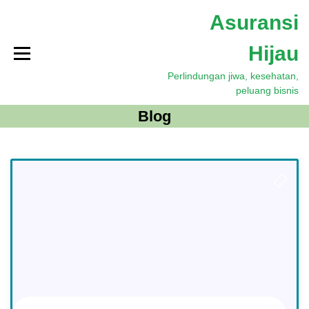
S
Asuransi
k
i
Hijau
p
t
Perlindungan jiwa, kesehatan,
o
peluang bisnis
c
o
Blog
n
t
e
n
t