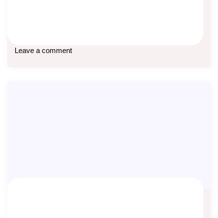
Promo asuransi Manulife Agustus 2026: MDLA (MyLife) &
MPS (Flexi): Cashback 10% premi pertama, khusus
Baca lebih lanjut
Leave a comment
Contoh Premi Term Life Syariah IDR