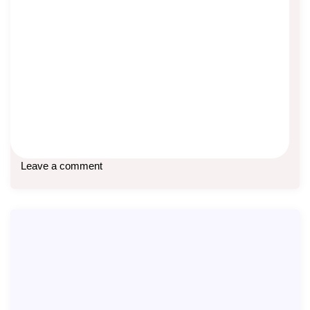
Promo Manulife Mei 2026
Asep Sopyan
On
May 3, 2026
By
Info Manulife
Promo asuransi Manulife Mei 2026: Semua produk: Diskon
5-10% premi pertama untuk premi jumbo MDLA
Baca lebih lanjut
Leave a comment