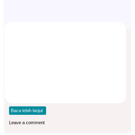
Apakah WNA Bisa Ambil Asuransi di
Indonesia?
Asep Sopyan
On
June 5, 2026
By
Edukasi Asuransi
Apakah WNA (Warga Negara Asing) bisa mengambil
asuransi di Indonesia? Jawabannya bisa, dengan syarat
punya
Baca lebih lanjut
Leave a comment