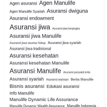
Agen Manulife
Agen asuransi
Asuransi dwiguna
Agen Manulife Syariah
Asuransi endowment
Asuransi jiwa
Asuransi jiwa berjangka
Asuransi jiwa Manulife
Asuransi jiwa syariah
Asuransi jiwa seumur hidup
Asuransi jiwa tradisional
Asuransi kesehatan
Asuransi kesehatan Manulife
Asuransi Manulife
Asuransi penyakit kritis
Asuransi syariah
Berita Manulife
Asuransi warisan
Bisnis asuransi
Edukasi asuransi
Info Manulife
Manulife Dynamic Life Assurance
Manulife Dynamic Wealth Assurance
Manulife Indonesia