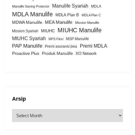
Manulife Syariah
MDLA
Manulife Saving Protector
MDLA Manulife
MDLA Plan B
MDLA Plan C
MEA Manulife
MDWA Manulife
Mission Manulife
MIUHC Manulife
MIUHC
Mission Syariah
MIUHC Syariah
MSP Manulife
MPS Flexi
PAP Manulife
Premi MDLA
Premi asuransi jiwa
Proactive Plus
Produk Manulife
XO Network
Arsip
A
r
s
i