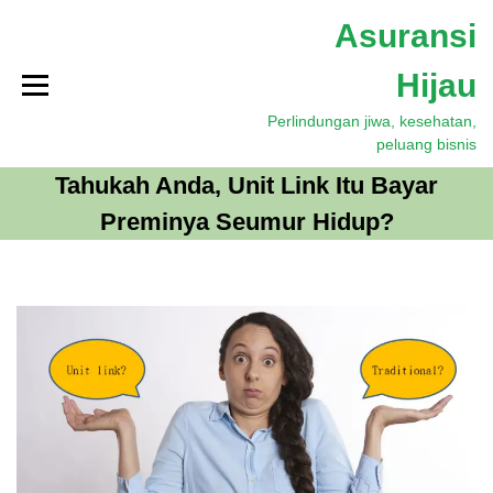
S
Asuransi
k
i
Hijau
p
t
Perlindungan jiwa, kesehatan,
o
peluang bisnis
c
o
Tahukah Anda, Unit Link Itu Bayar
n
Preminya Seumur Hidup?
t
e
n
t