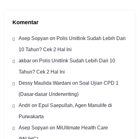
p
Komentar
Asep Sopyan
on
Polis Unitlink Sudah Lebih Dari
10 Tahun? Cek 2 Hal Ini
akbar
on
Polis Unitlink Sudah Lebih Dari 10
Tahun? Cek 2 Hal Ini
Dessy Maulida Wardani
on
Soal Ujian CPD 1
(Dasar-dasar Underwriting)
Andri
on
Epul Saepullah, Agen Manulife di
Purwakarta
Asep Sopyan
on
MiUltimate Health Care
(MiUHC)