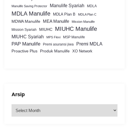
Manulife Syariah
MDLA
Manulife Saving Protector
MDLA Manulife
MDLA Plan B
MDLA Plan C
MEA Manulife
MDWA Manulife
Mission Manulife
MIUHC Manulife
MIUHC
Mission Syariah
MIUHC Syariah
MSP Manulife
MPS Flexi
PAP Manulife
Premi MDLA
Premi asuransi jiwa
Proactive Plus
Produk Manulife
XO Network
Arsip
A
r
s
i