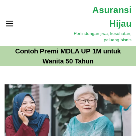
S
Asuransi
k
i
Hijau
p
t
Perlindungan jiwa, kesehatan,
o
peluang bisnis
c
o
Contoh Premi MDLA UP 1M untuk
n
Wanita 50 Tahun
t
e
n
t