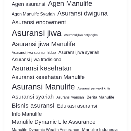
Agen Manulife
Agen asuransi
Asuransi dwiguna
Agen Manulife Syariah
Asuransi endowment
Asuransi jiwa
Asuransi jiwa berjangka
Asuransi jiwa Manulife
Asuransi jiwa syariah
Asuransi jiwa seumur hidup
Asuransi jiwa tradisional
Asuransi kesehatan
Asuransi kesehatan Manulife
Asuransi Manulife
Asuransi penyakit kritis
Asuransi syariah
Berita Manulife
Asuransi warisan
Bisnis asuransi
Edukasi asuransi
Info Manulife
Manulife Dynamic Life Assurance
Manulife Dynamic Wealth Assurance
Manulife Indonesia