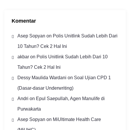
p
Komentar
Asep Sopyan
on
Polis Unitlink Sudah Lebih Dari
10 Tahun? Cek 2 Hal Ini
akbar
on
Polis Unitlink Sudah Lebih Dari 10
Tahun? Cek 2 Hal Ini
Dessy Maulida Wardani
on
Soal Ujian CPD 1
(Dasar-dasar Underwriting)
Andri
on
Epul Saepullah, Agen Manulife di
Purwakarta
Asep Sopyan
on
MiUltimate Health Care
(MiUHC)