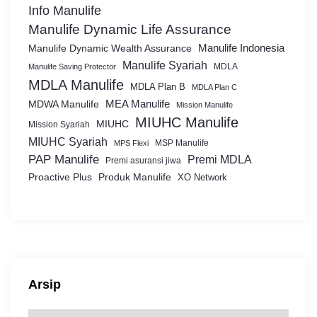
Info Manulife
Manulife Dynamic Life Assurance
Manulife Dynamic Wealth Assurance
Manulife Indonesia
Manulife Syariah
MDLA
Manulife Saving Protector
MDLA Manulife
MDLA Plan B
MDLA Plan C
MEA Manulife
MDWA Manulife
Mission Manulife
MIUHC Manulife
MIUHC
Mission Syariah
MIUHC Syariah
MSP Manulife
MPS Flexi
PAP Manulife
Premi MDLA
Premi asuransi jiwa
Proactive Plus
Produk Manulife
XO Network
Arsip
A