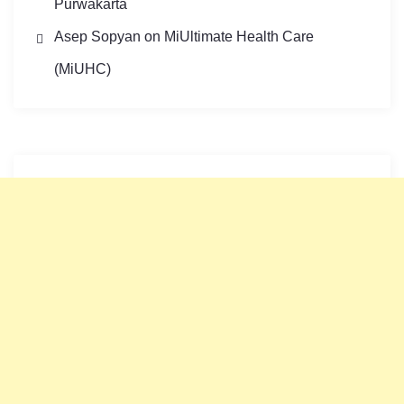
Purwakarta
Asep Sopyan
on
MiUltimate Health Care
(MiUHC)