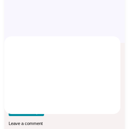
Pengertian dan Fungsi Asuransi
Asep Sopyan
On
July 4, 2023
By
Pengetahuan Asuransi
Pengertian Asuransi Menurut KBBI, asuransi adalah
pertanggungan (perjanjian antara dua pihak, pihak yang
satu berkewajiban
Baca lebih lanjut
Leave a comment