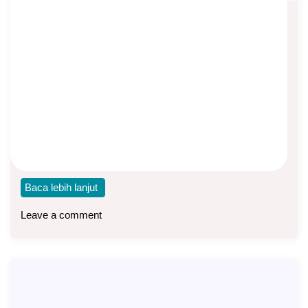
Istilah-istilah dalam Asuransi Jiwa
yang Perlu Anda Ketahui
Asep Sopyan
On
January 20, 2025
By
Pengetahuan Asuransi
Asuransi: Perjanjian antara pihak Tertanggung (pemegang
polis) dan Penanggung (perusahaan asuransi), di mana
pihak tertanggung
Baca lebih lanjut
Leave a comment