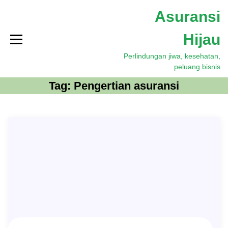
S
Asuransi
k
i
Hijau
p
t
Perlindungan jiwa, kesehatan,
o
peluang bisnis
c
o
Tag:
Pengertian asuransi
n
t
e
n
t