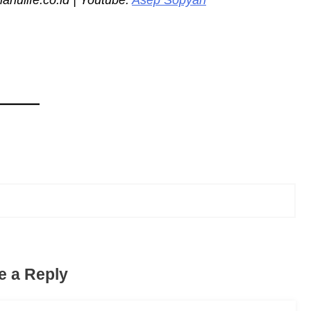
ulife.co.id | Youtube:
Asep Sopyan
e a Reply