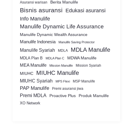
Berita Manulife
Asuransi warisan
Bisnis asuransi
Edukasi asuransi
Info Manulife
Manulife Dynamic Life Assurance
Manulife Dynamic Wealth Assurance
Manulife Indonesia
Manulife Saving Protector
MDLA Manulife
Manulife Syariah
MDLA
MDWA Manulife
MDLA Plan B
MDLA Plan C
MEA Manulife
Mission Syariah
Mission Manulife
MIUHC Manulife
MIUHC
MIUHC Syariah
MSP Manulife
MPS Flexi
PAP Manulife
Premi asuransi jiwa
Premi MDLA
Proactive Plus
Produk Manulife
XO Network