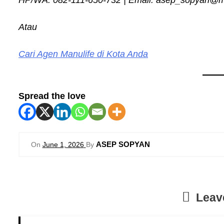
HP/WA: 082-111-650-732 | Email: asep_sopyan@man
Atau
Cari Agen Manulife di Kota Anda
Spread the love
ASEP SOPYAN
On
June 1, 2026
By
Leav