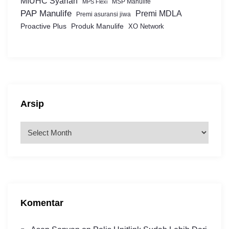
MIUHC Syariah
MSP Manulife
MPS Flexi
PAP Manulife
Premi MDLA
Premi asuransi jiwa
Proactive Plus
Produk Manulife
XO Network
Arsip
A
r
s
i
p
Komentar