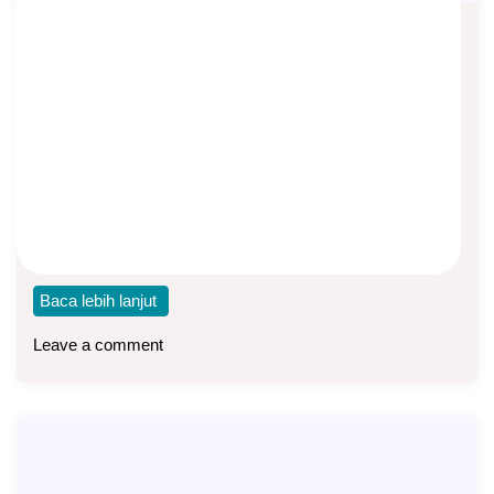
Peluang Bisnis Agen Asuransi di
Manulife Indonesia
Asep Sopyan
On
May 6, 2025
By
Bisnis Asuransi
Halo teman-teman, bagi anda yang membutuhkan
penghasilan tambahan, saya membuka peluang bisnis
sebagai agen asuransi
Baca lebih lanjut
Leave a comment