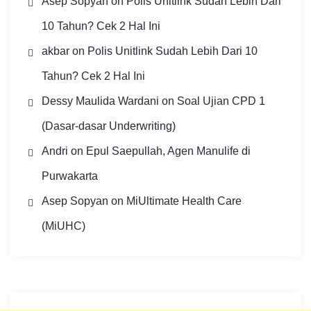
Asep Sopyan
on
Polis Unitlink Sudah Lebih Dari
10 Tahun? Cek 2 Hal Ini
akbar
on
Polis Unitlink Sudah Lebih Dari 10
Tahun? Cek 2 Hal Ini
Dessy Maulida Wardani
on
Soal Ujian CPD 1
(Dasar-dasar Underwriting)
Andri
on
Epul Saepullah, Agen Manulife di
Purwakarta
Asep Sopyan
on
MiUltimate Health Care
(MiUHC)