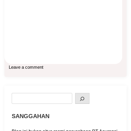
Presiden vs Agen Asuransi
Asep Sopyan
On
September 7, 2023
By
Bisnis Asuransi
Presiden itu pekerjaan yang unik. Ini kedudukan puncak di
Indonesia, tapi tidak mensyaratkan pendidikan yang
Baca lebih lanjut
Leave a comment
Search
SANGGAHAN