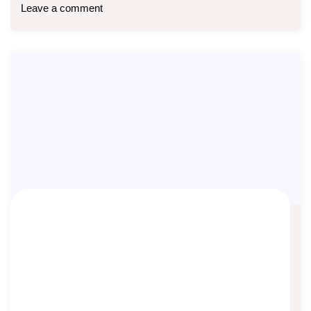
Leave a comment
Pentingnya Back Up Income bagi
Karyawan
Asep Sopyan
On
March 21, 2025
By