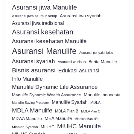
Asuransi jiwa Manulife
Asuransi jiwa syariah
Asuransi jiwa seumur hidup
Asuransi jiwa tradisional
Asuransi kesehatan
Asuransi kesehatan Manulife
Asuransi Manulife
Asuransi penyakit kritis
Asuransi syariah
Berita Manulife
Asuransi warisan
Bisnis asuransi
Edukasi asuransi
Info Manulife
Manulife Dynamic Life Assurance
Manulife Dynamic Wealth Assurance
Manulife Indonesia
Manulife Syariah
MDLA
Manulife Saving Protector
MDLA Manulife
MDLA Plan B
MDLA Plan C
MEA Manulife
MDWA Manulife
Mission Manulife
MIUHC Manulife
MIUHC
Mission Syariah