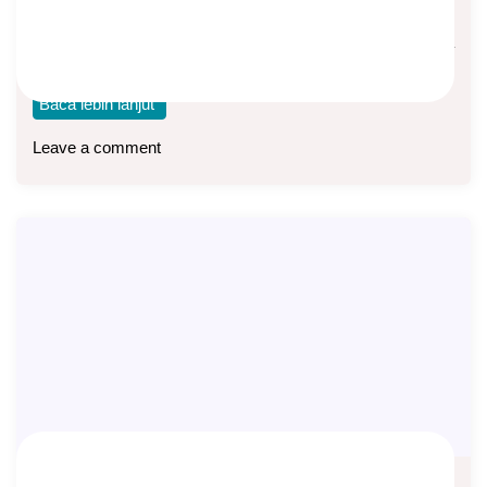
Bisnis Asuransi
Pada tanggal 20 Maret 2025, Harian Kompas menulis berita
dengan judul “Dihantam Badai PHK, Diploma
Baca lebih lanjut
Leave a comment