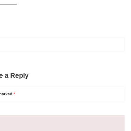
e a Reply
 marked
*