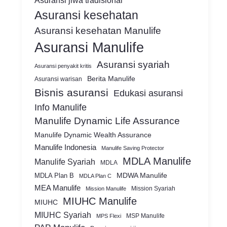
Asuransi jiwa tradisional
Asuransi kesehatan
Asuransi kesehatan Manulife
Asuransi Manulife
Asuransi syariah
Asuransi penyakit kritis
Berita Manulife
Asuransi warisan
Bisnis asuransi
Edukasi asuransi
Info Manulife
Manulife Dynamic Life Assurance
Manulife Dynamic Wealth Assurance
Manulife Indonesia
Manulife Saving Protector
MDLA Manulife
Manulife Syariah
MDLA
MDWA Manulife
MDLA Plan B
MDLA Plan C
MEA Manulife
Mission Syariah
Mission Manulife
MIUHC Manulife
MIUHC
MIUHC Syariah
MSP Manulife
MPS Flexi