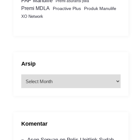
PAP Manulife
Premi asuransi jiwa
Premi MDLA
Proactive Plus
Produk Manulife
XO Network
Arsip
A
r
s
i
p
Komentar
Asep Sopyan
on
Polis Unitlink Sudah