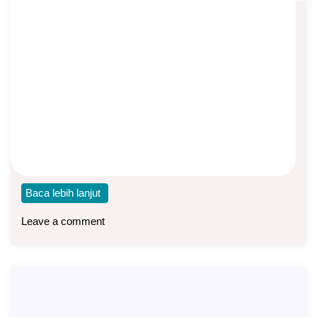
Catatan Penting Untuk Nasabah
Asuransi Kesehatan Manulife
Asep Sopyan
On
October 16, 2025
By
Asuransi Kesehatan
Untuk para nasabah asuransi kesehatan Manulife
Indonesia (produk MIUHC, MIUHC Syariah, Rider MISHC),
berikut ini
Baca lebih lanjut
Leave a comment