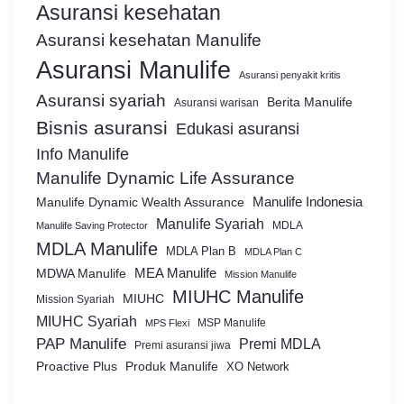
Asuransi kesehatan
Asuransi kesehatan Manulife
Asuransi Manulife
Asuransi penyakit kritis
Asuransi syariah
Berita Manulife
Asuransi warisan
Bisnis asuransi
Edukasi asuransi
Info Manulife
Manulife Dynamic Life Assurance
Manulife Dynamic Wealth Assurance
Manulife Indonesia
Manulife Syariah
MDLA
Manulife Saving Protector
MDLA Manulife
MDLA Plan B
MDLA Plan C
MEA Manulife
MDWA Manulife
Mission Manulife
MIUHC Manulife
MIUHC
Mission Syariah
MIUHC Syariah
MSP Manulife
MPS Flexi
PAP Manulife
Premi MDLA
Premi asuransi jiwa
Proactive Plus
Produk Manulife
XO Network