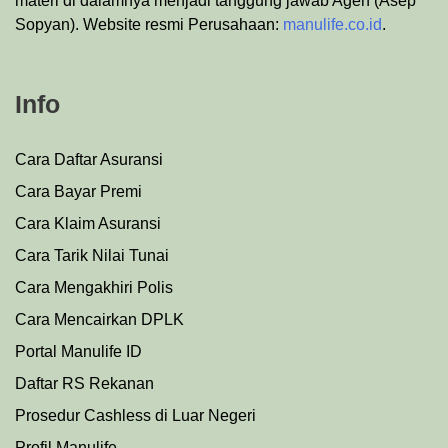
materi di dalamnya menjadi tanggung jawab Agen (Asep
Sopyan). Website resmi Perusahaan:
manulife.co.id
.
Info
Cara Daftar Asuransi
Cara Bayar Premi
Cara Klaim Asuransi
Cara Tarik Nilai Tunai
Cara Mengakhiri Polis
Cara Mencairkan DPLK
Portal Manulife ID
Daftar RS Rekanan
Prosedu
r
Cashless di Luar Negeri
Profil Manulife