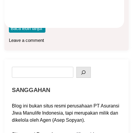
Asuransi Kesehatan
Pada suatu hari di minggu terakhir bulan Juli 2016, seorang
nasabah saya memberi tahu lewat
Baca lebih lanjut
Leave a comment
Search
SANGGAHAN
Blog ini bukan situs resmi perusahaan PT Asuransi
Jiwa Manulife Indonesia, tapi merupakan milik dan
dikelola oleh Agen (Asep Sopyan).