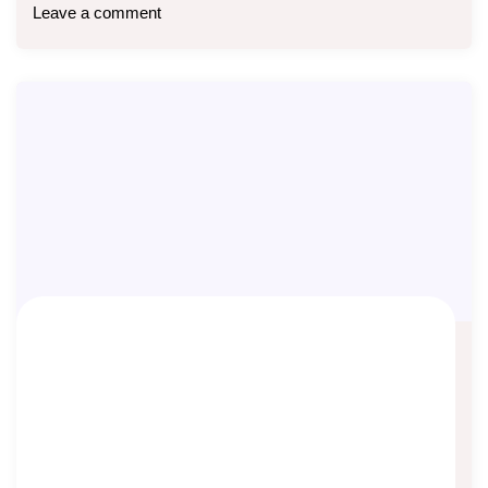
Leave a comment
Masa Tunggu Penyakit Khusus dalam
Asuransi Kesehatan
Asep Sopyan
On
September 18, 2023
By