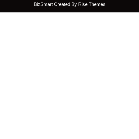
BizSmart
Created By
Rise Themes