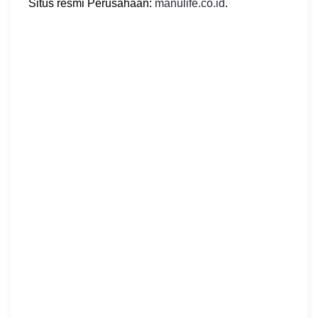
Situs resmi Perusahaan:
manulife.co.id
.