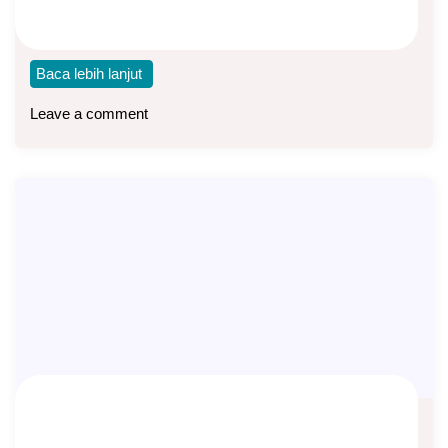
Perlindungan Diri Syariah) dengan premi atau kontribusi
500
Baca lebih lanjut
Leave a comment
Menjadi Mitra Prioritas XO Network