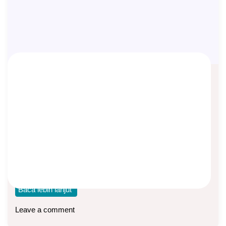
Apakah Mitra XO Network Harus
Punya Lisensi AAJI dan AASI?
Asep Sopyan
On
January 31, 2024
By
XO Network
Sistem Magic 12 XO Network sudah mulai populer di
Indonesia. Ini adalah sistem bisnis yang
Baca lebih lanjut
Leave a comment