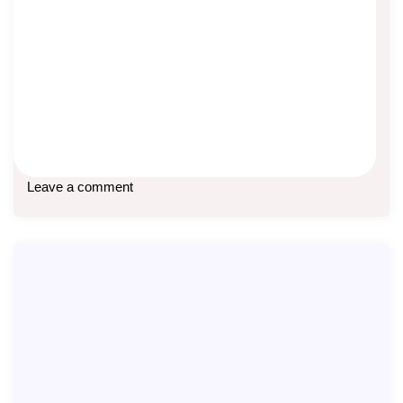
Asep Sopyan
On
December 4, 2023
By
XO Network
Di perbankan ada istilah Nasabah Prioritas, di XO Network
ada Mitra Prioritas. Untuk jadi Nasabah
Baca lebih lanjut
Leave a comment