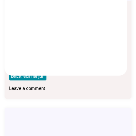
2 Produk Yang Mendukung Sistem
Magic 12 XO Network
Asep Sopyan
On
February 2, 2024
By
XO Network
Magic 12 XO Network adalah suatu revolusi dalam bisnis
asuransi. Dengan sistem 1 layer, setiap
Baca lebih lanjut
Leave a comment