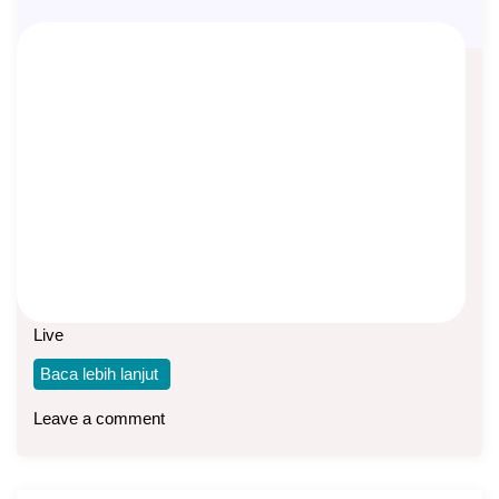
Soft Launching XO Network 1
Desember 2023
Asep Sopyan
On
December 1, 2023
By
XO Network
https://youtu.be/Kyu7x6SZJM4?si=ggU6zrEG0_Q_hpZz
Akhirnya XO Network diluncurkan untuk masyarakat
Indonesia. Acara peluncuran dilakukan melalui Zoom dan
Live
Baca lebih lanjut
Leave a comment