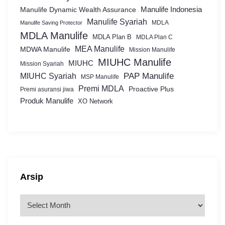
Manulife Dynamic Wealth Assurance
Manulife Indonesia
Manulife Syariah
MDLA
Manulife Saving Protector
MDLA Manulife
MDLA Plan B
MDLA Plan C
MEA Manulife
MDWA Manulife
Mission Manulife
MIUHC Manulife
MIUHC
Mission Syariah
MIUHC Syariah
PAP Manulife
MSP Manulife
Premi MDLA
Proactive Plus
Premi asuransi jiwa
Produk Manulife
XO Network
Arsip
A
r
s