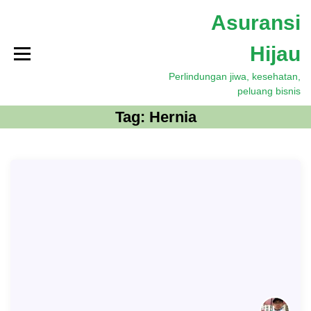
S
Asuransi
k
i
Hijau
p
t
Perlindungan jiwa, kesehatan,
o
peluang bisnis
c
o
Tag:
Hernia
n
t
e
n
t