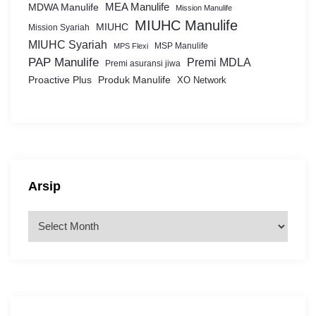
MEA Manulife
MDWA Manulife
Mission Manulife
MIUHC Manulife
MIUHC
Mission Syariah
MIUHC Syariah
MSP Manulife
MPS Flexi
PAP Manulife
Premi MDLA
Premi asuransi jiwa
Proactive Plus
Produk Manulife
XO Network
Arsip
A
r
s
i
p