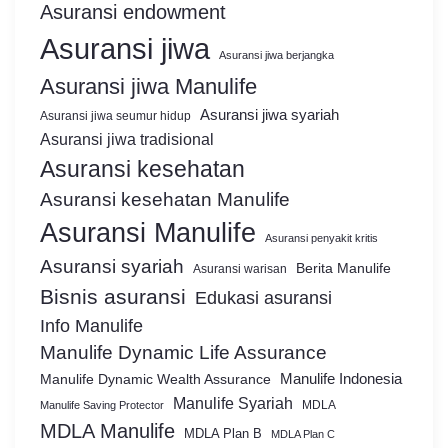
Asuransi endowment
Asuransi jiwa
Asuransi jiwa berjangka
Asuransi jiwa Manulife
Asuransi jiwa syariah
Asuransi jiwa seumur hidup
Asuransi jiwa tradisional
Asuransi kesehatan
Asuransi kesehatan Manulife
Asuransi Manulife
Asuransi penyakit kritis
Asuransi syariah
Berita Manulife
Asuransi warisan
Bisnis asuransi
Edukasi asuransi
Info Manulife
Manulife Dynamic Life Assurance
Manulife Dynamic Wealth Assurance
Manulife Indonesia
Manulife Syariah
MDLA
Manulife Saving Protector
MDLA Manulife
MDLA Plan B
MDLA Plan C