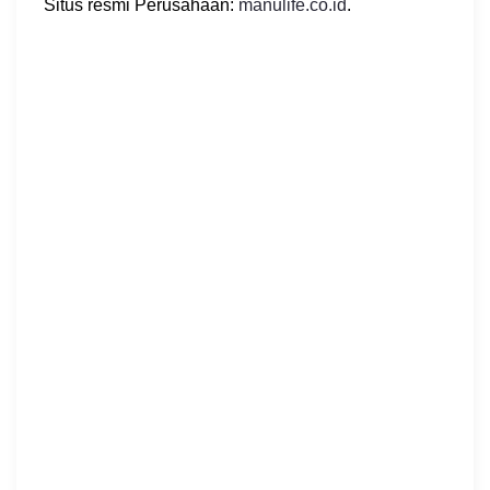
Situs resmi Perusahaan:
manulife.co.id
.