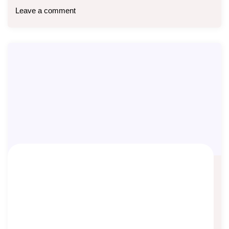
Leave a comment
Macam-macam Produk Asuransi Jiwa
Asep Sopyan
On
July 12, 2023
By
Pengetahuan Asuransi