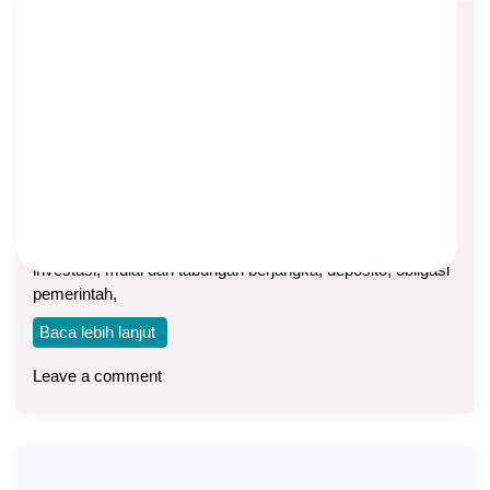
Asuransi Dwiguna, Instrumen
Investasi Konservatif untuk Jangka
Panjang
Asep Sopyan
On
February 18, 2025
By
Asuransi Dwiguna
Tiga Kategori Investasi Kita mengenal beragam instrumen
investasi, mulai dari tabungan berjangka, deposito, obligasi
pemerintah,
Baca lebih lanjut
Leave a comment