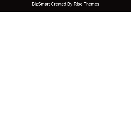
BizSmart
Created By
Rise Themes