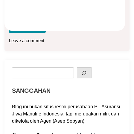
Penggolongan Asuransi Secara garis besar produk
asuransi terbagi dua, yaitu asuransi umum dan asuransi
jiwa.
Baca lebih lanjut
Leave a comment
Search
SANGGAHAN
Blog ini bukan situs resmi perusahaan PT Asuransi
Jiwa Manulife Indonesia, tapi merupakan milik dan
dikelola oleh Agen (Asep Sopyan).