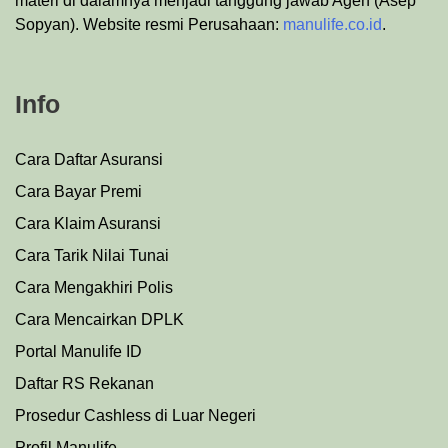
materi di dalamnya menjadi tanggung jawab Agen (Asep
Sopyan). Website resmi Perusahaan:
manulife.co.id
.
Info
Cara Daftar Asuransi
Cara Bayar Premi
Cara Klaim Asuransi
Cara Tarik Nilai Tunai
Cara Mengakhiri Polis
Cara Mencairkan DPLK
Portal Manulife ID
Daftar RS Rekanan
Prosedu
r
Cashless di Luar Negeri
Profil Manulife