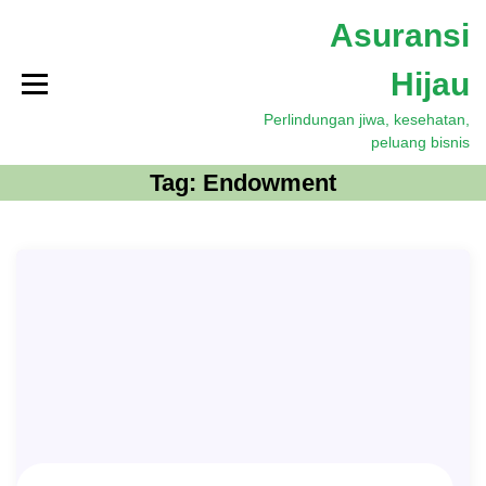
S
Asuransi
k
i
Hijau
p
t
Perlindungan jiwa, kesehatan,
o
peluang bisnis
c
o
Tag:
Endowment
n
t
e
n
t