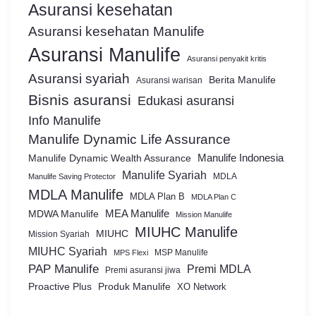
Asuransi kesehatan
Asuransi kesehatan Manulife
Asuransi Manulife
Asuransi penyakit kritis
Asuransi syariah
Berita Manulife
Asuransi warisan
Bisnis asuransi
Edukasi asuransi
Info Manulife
Manulife Dynamic Life Assurance
Manulife Dynamic Wealth Assurance
Manulife Indonesia
Manulife Syariah
MDLA
Manulife Saving Protector
MDLA Manulife
MDLA Plan B
MDLA Plan C
MEA Manulife
MDWA Manulife
Mission Manulife
MIUHC Manulife
MIUHC
Mission Syariah
MIUHC Syariah
MSP Manulife
MPS Flexi
PAP Manulife
Premi MDLA
Premi asuransi jiwa
Proactive Plus
Produk Manulife
XO Network