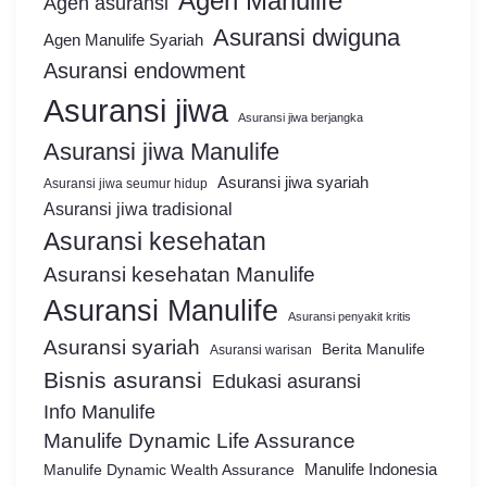
Agen Manulife
Agen asuransi
Asuransi dwiguna
Agen Manulife Syariah
Asuransi endowment
Asuransi jiwa
Asuransi jiwa berjangka
Asuransi jiwa Manulife
Asuransi jiwa syariah
Asuransi jiwa seumur hidup
Asuransi jiwa tradisional
Asuransi kesehatan
Asuransi kesehatan Manulife
Asuransi Manulife
Asuransi penyakit kritis
Asuransi syariah
Berita Manulife
Asuransi warisan
Bisnis asuransi
Edukasi asuransi
Info Manulife
Manulife Dynamic Life Assurance
Manulife Dynamic Wealth Assurance
Manulife Indonesia