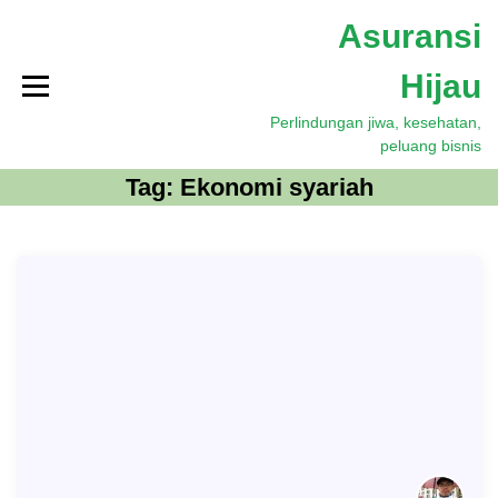
S
Asuransi
k
i
Hijau
p
t
Perlindungan jiwa, kesehatan,
o
peluang bisnis
c
o
Tag:
Ekonomi syariah
n
t
e
n
t