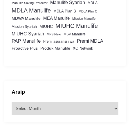
Manulife Syariah
MDLA
Manulife Saving Protector
MDLA Manulife
MDLA Plan B
MDLA Plan C
MEA Manulife
MDWA Manulife
Mission Manulife
MIUHC Manulife
MIUHC
Mission Syariah
MIUHC Syariah
MSP Manulife
MPS Flexi
PAP Manulife
Premi MDLA
Premi asuransi jiwa
Proactive Plus
Produk Manulife
XO Network
Arsip
A
r
s
i