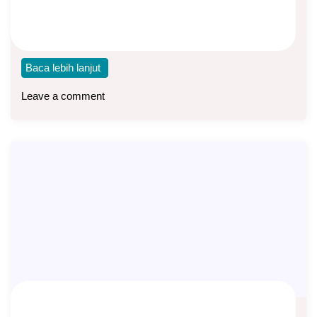
Pada tanggal 20 November 2023, Manulife Indonesia
meluncurkan satu produk baru dengan nama MPDS,
singkatan
Baca lebih lanjut
Leave a comment