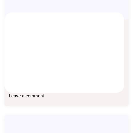
Testimoni Closing Asuransi Syariah
Asep Sopyan
On
September 29, 2023
By
Asuransi Syariah
Hanya karena closing 2 polis Mission Syariah di bulan
September 2023, saya diminta menuliskan testimoni
Baca lebih lanjut
Leave a comment