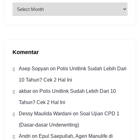
A
r
s
i
p
Komentar
Asep Sopyan
on
Polis Unitlink Sudah Lebih Dari
10 Tahun? Cek 2 Hal Ini
akbar
on
Polis Unitlink Sudah Lebih Dari 10
Tahun? Cek 2 Hal Ini
Dessy Maulida Wardani
on
Soal Ujian CPD 1
(Dasar-dasar Underwriting)
Andri
on
Epul Saepullah, Agen Manulife di