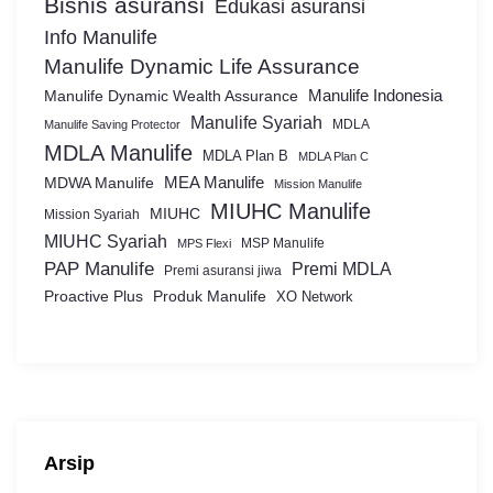
Bisnis asuransi
Edukasi asuransi
Info Manulife
Manulife Dynamic Life Assurance
Manulife Dynamic Wealth Assurance
Manulife Indonesia
Manulife Syariah
MDLA
Manulife Saving Protector
MDLA Manulife
MDLA Plan B
MDLA Plan C
MEA Manulife
MDWA Manulife
Mission Manulife
MIUHC Manulife
MIUHC
Mission Syariah
MIUHC Syariah
MSP Manulife
MPS Flexi
PAP Manulife
Premi MDLA
Premi asuransi jiwa
Proactive Plus
Produk Manulife
XO Network
Arsip