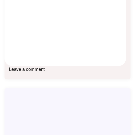
XO Network, Revolusi Bisnis Asuransi
Asep Sopyan
On
October 8, 2023
By
XO Network
Segera hadir Revolusi di bisnis asuransi XO Network
Sistem 1 layer tanpa memandang level Bonus
Baca lebih lanjut
Leave a comment