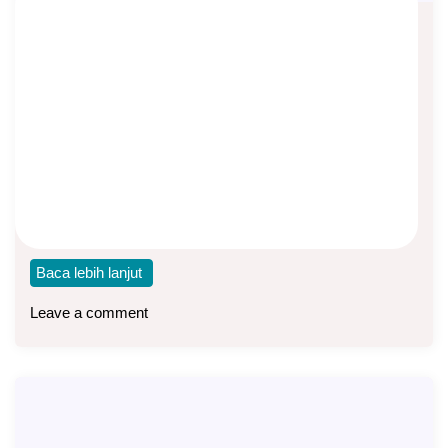
Peluang Bisnis Asuransi Syariah
Bersama Manulife Syariah Indonesia
Asep Sopyan
On
May 28, 2025
By
Bisnis Asuransi
Ekonomi syariah di Indonesia terus tumbuh, termasuk juga
asuransi syariah. Semakin banyak masyarakat Indonesia
yang
Baca lebih lanjut
Leave a comment