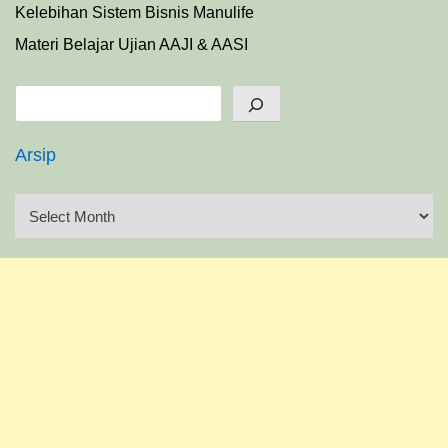
Kelebihan Sistem Bisnis Manulife
Materi Belajar Ujian AAJI & AASI
Search
Arsip
A
r
s
i
p