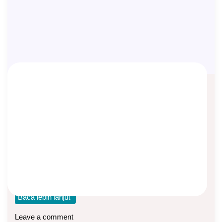
XO Network Menjadi Top Agency
Syariah di Manulife Indonesia
Asep Sopyan
On
April 2, 2024
By
XO Network
Berkat sistem Magic 12 dengan produk unggulan MDPS
(Manulife Perlindungan Diri Syariah), XO Network menjadi
Baca lebih lanjut
Leave a comment