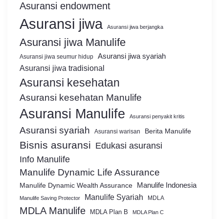
Asuransi endowment
Asuransi jiwa
Asuransi jiwa berjangka
Asuransi jiwa Manulife
Asuransi jiwa syariah
Asuransi jiwa seumur hidup
Asuransi jiwa tradisional
Asuransi kesehatan
Asuransi kesehatan Manulife
Asuransi Manulife
Asuransi penyakit kritis
Asuransi syariah
Berita Manulife
Asuransi warisan
Bisnis asuransi
Edukasi asuransi
Info Manulife
Manulife Dynamic Life Assurance
Manulife Dynamic Wealth Assurance
Manulife Indonesia
Manulife Syariah
MDLA
Manulife Saving Protector
MDLA Manulife
MDLA Plan B
MDLA Plan C