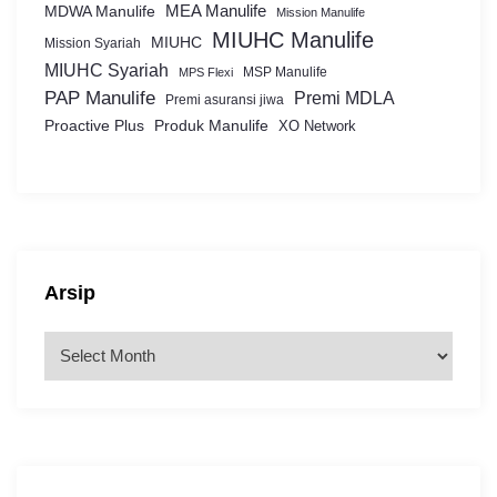
MEA Manulife
MDWA Manulife
Mission Manulife
MIUHC Manulife
MIUHC
Mission Syariah
MIUHC Syariah
MSP Manulife
MPS Flexi
PAP Manulife
Premi MDLA
Premi asuransi jiwa
Proactive Plus
Produk Manulife
XO Network
Arsip
A
r
s
i
p