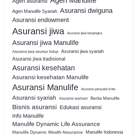
Agen Manulife
Agen asuransi
Asuransi dwiguna
Agen Manulife Syariah
Asuransi endowment
Asuransi jiwa
Asuransi jiwa berjangka
Asuransi jiwa Manulife
Asuransi jiwa syariah
Asuransi jiwa seumur hidup
Asuransi jiwa tradisional
Asuransi kesehatan
Asuransi kesehatan Manulife
Asuransi Manulife
Asuransi penyakit kritis
Asuransi syariah
Berita Manulife
Asuransi warisan
Bisnis asuransi
Edukasi asuransi
Info Manulife
Manulife Dynamic Life Assurance
Manulife Dynamic Wealth Assurance
Manulife Indonesia