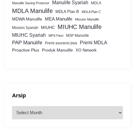
Manulife Syariah
MDLA
Manulife Saving Protector
MDLA Manulife
MDLA Plan B
MDLA Plan C
MEA Manulife
MDWA Manulife
Mission Manulife
MIUHC Manulife
MIUHC
Mission Syariah
MIUHC Syariah
MSP Manulife
MPS Flexi
PAP Manulife
Premi MDLA
Premi asuransi jiwa
Proactive Plus
Produk Manulife
XO Network
Arsip
A
r
s
i