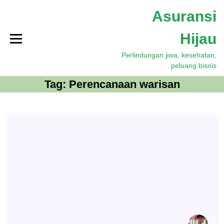
S
Asuransi
k
i
Hijau
p
t
Perlindungan jiwa, kesehatan,
o
peluang bisnis
c
o
Tag:
Perencanaan warisan
n
t
e
n
t