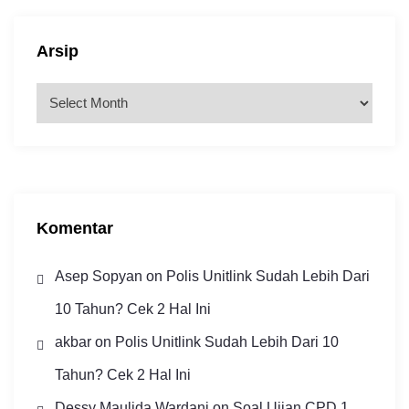
Arsip
A
r
s
i
p
Komentar
Asep Sopyan
on
Polis Unitlink Sudah Lebih Dari
10 Tahun? Cek 2 Hal Ini
akbar
on
Polis Unitlink Sudah Lebih Dari 10
Tahun? Cek 2 Hal Ini
Dessy Maulida Wardani
on
Soal Ujian CPD 1