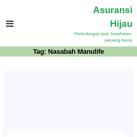
S
Asuransi
k
i
Hijau
p
t
Perlindungan jiwa, kesehatan,
o
peluang bisnis
c
o
Tag:
Nasabah Manulife
n
t
e
n
t