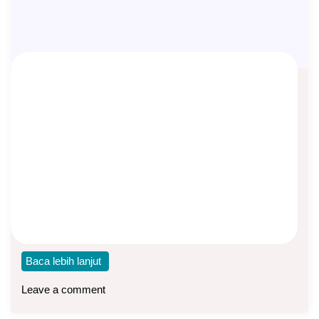
Waspada Kejahatan Digital dan Tips
Agar Terhindar
Asep Sopyan
On
September 24, 2024
By
Info Manulife
Para penipu bisa mengatasnamakan apa saja, termasuk
nama perusahaan besar seperti Manulife Indonesia.
Waspada. Untuk
Baca lebih lanjut
Leave a comment