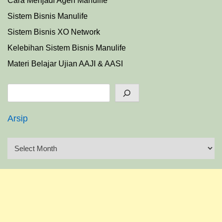
Cara Menjadi Agen Manulife
Sistem Bisnis Manulife
Sistem Bisnis XO Network
Kelebihan Sistem Bisnis Manulife
Materi Belajar Ujian AAJI & AASI
Search
Arsip
A
r
s
i
p