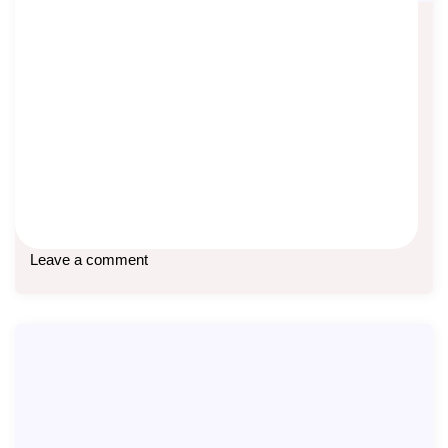
Verifikasi Pembelian Polis Manulife
Asep Sopyan
On
March 26, 2026
By
Info Manulife
Para nasabah Manulife yang polisnya baru saja disetujui
akan menerima informasi ini. Kewajiban verifikasi ini
Baca lebih lanjut
Leave a comment