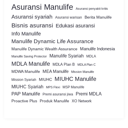
Asuransi Manulife
Asuransi penyakit kritis
Asuransi syariah
Berita Manulife
Asuransi warisan
Bisnis asuransi
Edukasi asuransi
Info Manulife
Manulife Dynamic Life Assurance
Manulife Dynamic Wealth Assurance
Manulife Indonesia
Manulife Syariah
MDLA
Manulife Saving Protector
MDLA Manulife
MDLA Plan B
MDLA Plan C
MEA Manulife
MDWA Manulife
Mission Manulife
MIUHC Manulife
MIUHC
Mission Syariah
MIUHC Syariah
MSP Manulife
MPS Flexi
PAP Manulife
Premi MDLA
Premi asuransi jiwa
Proactive Plus
Produk Manulife
XO Network