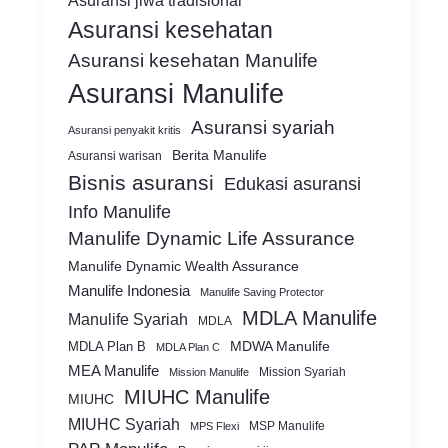
Asuransi jiwa tradisional
Asuransi kesehatan
Asuransi kesehatan Manulife
Asuransi Manulife
Asuransi syariah
Asuransi penyakit kritis
Berita Manulife
Asuransi warisan
Bisnis asuransi
Edukasi asuransi
Info Manulife
Manulife Dynamic Life Assurance
Manulife Dynamic Wealth Assurance
Manulife Indonesia
Manulife Saving Protector
MDLA Manulife
Manulife Syariah
MDLA
MDWA Manulife
MDLA Plan B
MDLA Plan C
MEA Manulife
Mission Syariah
Mission Manulife
MIUHC Manulife
MIUHC
MIUHC Syariah
MSP Manulife
MPS Flexi