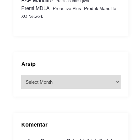
PAP Manulife
Premi asuransi jiwa
Premi MDLA
Proactive Plus
Produk Manulife
XO Network
Arsip
A
r
s
i
p
Komentar