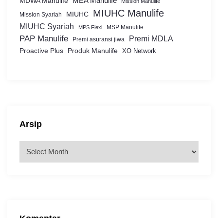
MEA Manulife
MDWA Manulife
Mission Manulife
MIUHC Manulife
MIUHC
Mission Syariah
MIUHC Syariah
MSP Manulife
MPS Flexi
PAP Manulife
Premi MDLA
Premi asuransi jiwa
Proactive Plus
Produk Manulife
XO Network
Arsip
A
r
s
i
p