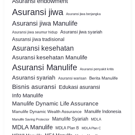
Asuransi endowment
Asuransi jiwa
Asuransi jiwa berjangka
Asuransi jiwa Manulife
Asuransi jiwa syariah
Asuransi jiwa seumur hidup
Asuransi jiwa tradisional
Asuransi kesehatan
Asuransi kesehatan Manulife
Asuransi Manulife
Asuransi penyakit kritis
Asuransi syariah
Berita Manulife
Asuransi warisan
Bisnis asuransi
Edukasi asuransi
Info Manulife
Manulife Dynamic Life Assurance
Manulife Dynamic Wealth Assurance
Manulife Indonesia
Manulife Syariah
MDLA
Manulife Saving Protector
MDLA Manulife
MDLA Plan B
MDLA Plan C