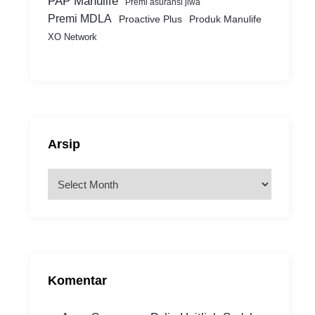
PAP Manulife
Premi asuransi jiwa
Premi MDLA
Proactive Plus
Produk Manulife
XO Network
Arsip
A
r
s
i
p
Komentar