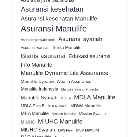
Asuransi jiwa tradisional
Asuransi kesehatan
Asuransi kesehatan Manulife
Asuransi Manulife
Asuransi syariah
Asuransi penyakit kritis
Berita Manulife
Asuransi warisan
Bisnis asuransi
Edukasi asuransi
Info Manulife
Manulife Dynamic Life Assurance
Manulife Dynamic Wealth Assurance
Manulife Indonesia
Manulife Saving Protector
MDLA Manulife
Manulife Syariah
MDLA
MDWA Manulife
MDLA Plan B
MDLA Plan C
MEA Manulife
Mission Syariah
Mission Manulife
MIUHC Manulife
MIUHC
MIUHC Syariah
MSP Manulife
MPS Flexi