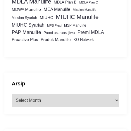
MDLA Manulife
MDLA Plan B
MDLA Plan C
MEA Manulife
MDWA Manulife
Mission Manulife
MIUHC Manulife
MIUHC
Mission Syariah
MIUHC Syariah
MSP Manulife
MPS Flexi
PAP Manulife
Premi MDLA
Premi asuransi jiwa
Proactive Plus
Produk Manulife
XO Network
Arsip
A
r
s
i
p