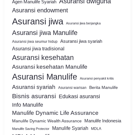
Asuransi dwiguna
Agen Manulife Syariah
Asuransi endowment
Asuransi jiwa
Asuransi jiwa berjangka
Asuransi jiwa Manulife
Asuransi jiwa syariah
Asuransi jiwa seumur hidup
Asuransi jiwa tradisional
Asuransi kesehatan
Asuransi kesehatan Manulife
Asuransi Manulife
Asuransi penyakit kritis
Asuransi syariah
Berita Manulife
Asuransi warisan
Bisnis asuransi
Edukasi asuransi
Info Manulife
Manulife Dynamic Life Assurance
Manulife Dynamic Wealth Assurance
Manulife Indonesia
Manulife Syariah
MDLA
Manulife Saving Protector