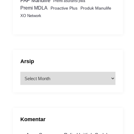
PAP Manulife
Premi asuransi jiwa
Premi MDLA
Proactive Plus
Produk Manulife
XO Network
Arsip
A
r
s
i
p
Komentar