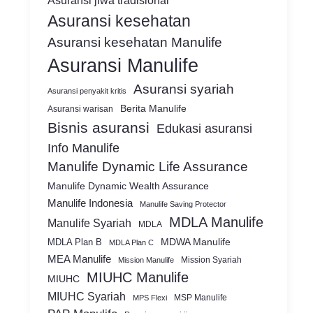
Asuransi jiwa tradisional
Asuransi kesehatan
Asuransi kesehatan Manulife
Asuransi Manulife
Asuransi syariah
Asuransi penyakit kritis
Berita Manulife
Asuransi warisan
Bisnis asuransi
Edukasi asuransi
Info Manulife
Manulife Dynamic Life Assurance
Manulife Dynamic Wealth Assurance
Manulife Indonesia
Manulife Saving Protector
MDLA Manulife
Manulife Syariah
MDLA
MDWA Manulife
MDLA Plan B
MDLA Plan C
MEA Manulife
Mission Syariah
Mission Manulife
MIUHC Manulife
MIUHC
MIUHC Syariah
MSP Manulife
MPS Flexi