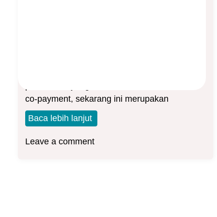
Asuransi Kesehatan Manulife
Asep Sopyan
On
July 1, 2026
By
Asuransi Kesehatan
Nasabah turut membayar sebagian biaya
perawatan, yang disebut deductible dan atau
co-payment, sekarang ini merupakan
Baca lebih lanjut
Leave a comment