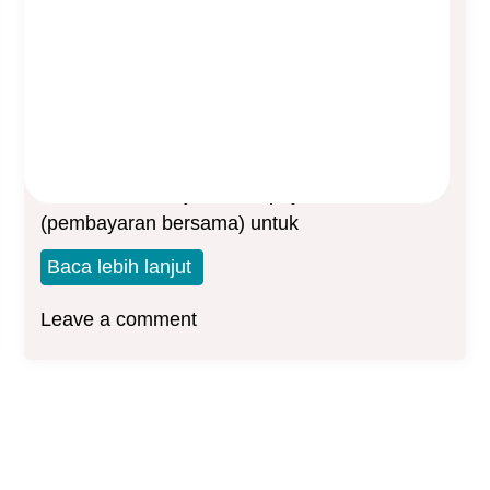
Tidak Jadi Diwajibkan
Asep Sopyan
On
October 7, 2025
By
Asuransi Kesehatan
Mulanya, melalui SE OJK no 7 tahun 2025,
OJK akan mewajibkan co-payment
(pembayaran bersama) untuk
Baca lebih lanjut
Leave a comment