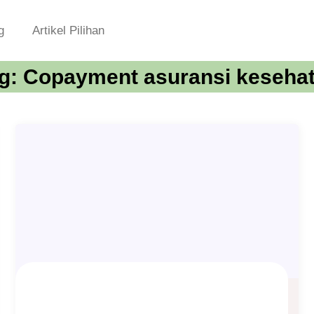
g
Artikel Pilihan
g:
Copayment asuransi keseha
Co-payment Asuransi Kesehatan