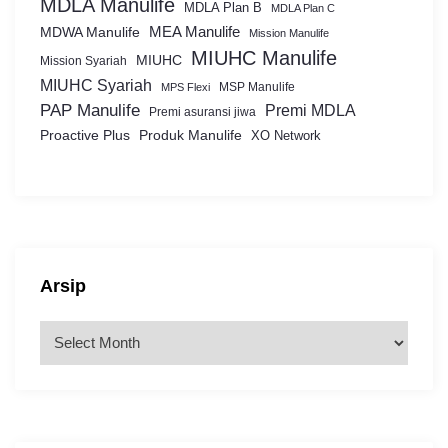
MDLA Manulife
MDLA Plan B
MDLA Plan C
MEA Manulife
MDWA Manulife
Mission Manulife
MIUHC Manulife
MIUHC
Mission Syariah
MIUHC Syariah
MSP Manulife
MPS Flexi
PAP Manulife
Premi MDLA
Premi asuransi jiwa
Proactive Plus
Produk Manulife
XO Network
Arsip
A
r
s
i
p