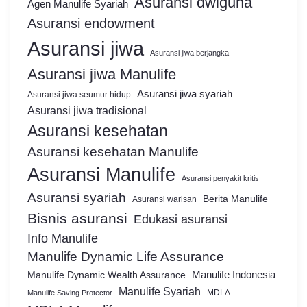
Asuransi dwiguna
Agen Manulife Syariah
Asuransi endowment
Asuransi jiwa
Asuransi jiwa berjangka
Asuransi jiwa Manulife
Asuransi jiwa syariah
Asuransi jiwa seumur hidup
Asuransi jiwa tradisional
Asuransi kesehatan
Asuransi kesehatan Manulife
Asuransi Manulife
Asuransi penyakit kritis
Asuransi syariah
Berita Manulife
Asuransi warisan
Bisnis asuransi
Edukasi asuransi
Info Manulife
Manulife Dynamic Life Assurance
Manulife Dynamic Wealth Assurance
Manulife Indonesia
Manulife Syariah
MDLA
Manulife Saving Protector