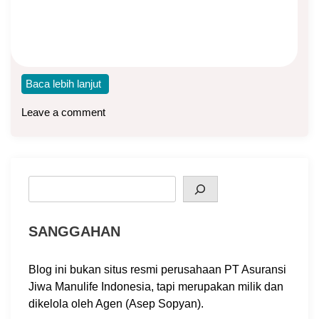
Asuransi Dwiguna
MiAction (MiAssurance Protection Plan) merupakan
asuransi jiwa dwiguna dari Manulife. Dwiguna artinya dua
manfaat, yaitu
Baca lebih lanjut
Leave a comment
Search
SANGGAHAN
Blog ini bukan situs resmi perusahaan PT Asuransi
Jiwa Manulife Indonesia, tapi merupakan milik dan
dikelola oleh Agen (Asep Sopyan).