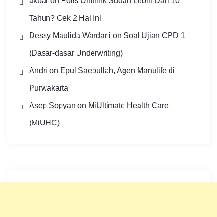
akbar
on
Polis Unitlink Sudah Lebih Dari 10
Tahun? Cek 2 Hal Ini
Dessy Maulida Wardani
on
Soal Ujian CPD 1
(Dasar-dasar Underwriting)
Andri
on
Epul Saepullah, Agen Manulife di
Purwakarta
Asep Sopyan
on
MiUltimate Health Care
(MiUHC)