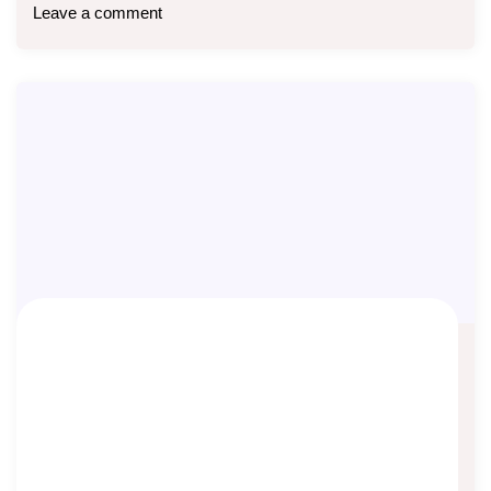
Leave a comment
Ilustrasi MiAction Manulife Premi 100
Juta 3 Tahun
Asep Sopyan
On
October 29, 2023
By