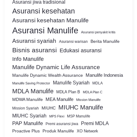
Asuransi jiwa tradisional
Asuransi kesehatan
Asuransi kesehatan Manulife
Asuransi Manulife
Asuransi penyakit kritis
Asuransi syariah
Berita Manulife
Asuransi warisan
Bisnis asuransi
Edukasi asuransi
Info Manulife
Manulife Dynamic Life Assurance
Manulife Dynamic Wealth Assurance
Manulife Indonesia
Manulife Syariah
MDLA
Manulife Saving Protector
MDLA Manulife
MDLA Plan B
MDLA Plan C
MEA Manulife
MDWA Manulife
Mission Manulife
MIUHC Manulife
MIUHC
Mission Syariah
MIUHC Syariah
MSP Manulife
MPS Flexi
PAP Manulife
Premi MDLA
Premi asuransi jiwa
Proactive Plus
Produk Manulife
XO Network