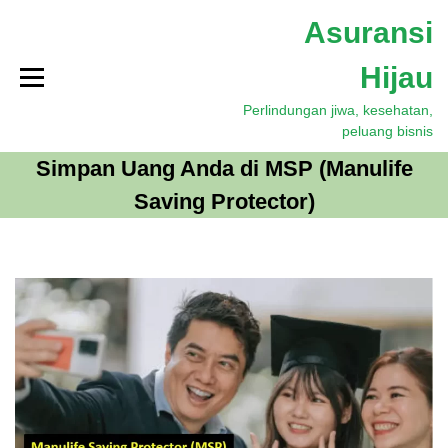
S
Asuransi
k
i
Hijau
p
t
Perlindungan jiwa, kesehatan,
o
peluang bisnis
c
o
Simpan Uang Anda di MSP (Manulife
n
Saving Protector)
t
e
n
t