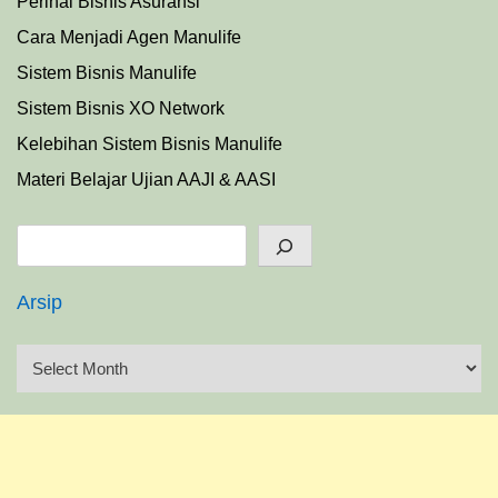
Perihal Bisnis Asuransi
Cara Menjadi Agen Manulife
Sistem Bisnis Manulife
Sistem Bisnis XO Network
Kelebihan Sistem Bisnis Manulife
Materi Belajar Ujian AAJI & AASI
Search
Arsip
A
r
s
i
p