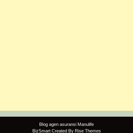
Blog agen asuransi Manulife
BizSmart
Created By
Rise Themes