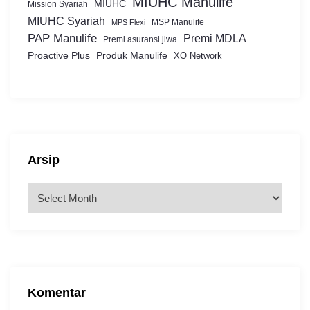
MIUHC Manulife
MIUHC
Mission Syariah
MIUHC Syariah
MSP Manulife
MPS Flexi
PAP Manulife
Premi MDLA
Premi asuransi jiwa
Proactive Plus
Produk Manulife
XO Network
Arsip
A
r
s
i
p
Komentar