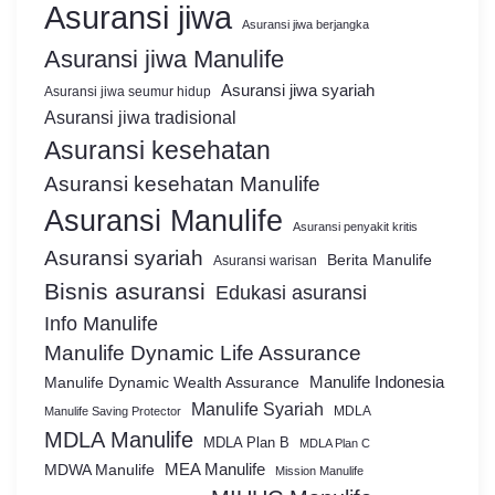
Asuransi jiwa
Asuransi jiwa berjangka
Asuransi jiwa Manulife
Asuransi jiwa syariah
Asuransi jiwa seumur hidup
Asuransi jiwa tradisional
Asuransi kesehatan
Asuransi kesehatan Manulife
Asuransi Manulife
Asuransi penyakit kritis
Asuransi syariah
Berita Manulife
Asuransi warisan
Bisnis asuransi
Edukasi asuransi
Info Manulife
Manulife Dynamic Life Assurance
Manulife Dynamic Wealth Assurance
Manulife Indonesia
Manulife Syariah
MDLA
Manulife Saving Protector
MDLA Manulife
MDLA Plan B
MDLA Plan C
MEA Manulife
MDWA Manulife
Mission Manulife