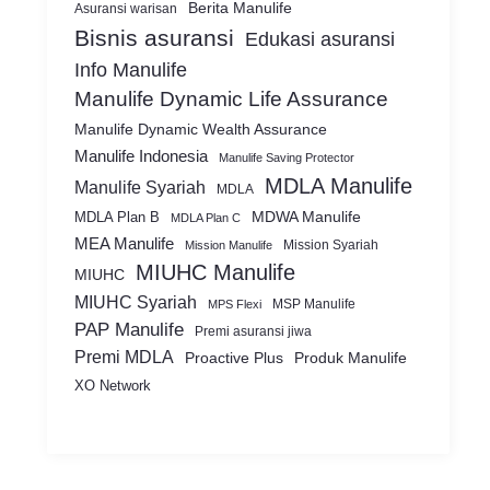
Berita Manulife
Asuransi warisan
Bisnis asuransi
Edukasi asuransi
Info Manulife
Manulife Dynamic Life Assurance
Manulife Dynamic Wealth Assurance
Manulife Indonesia
Manulife Saving Protector
MDLA Manulife
Manulife Syariah
MDLA
MDWA Manulife
MDLA Plan B
MDLA Plan C
MEA Manulife
Mission Syariah
Mission Manulife
MIUHC Manulife
MIUHC
MIUHC Syariah
MSP Manulife
MPS Flexi
PAP Manulife
Premi asuransi jiwa
Premi MDLA
Proactive Plus
Produk Manulife
XO Network