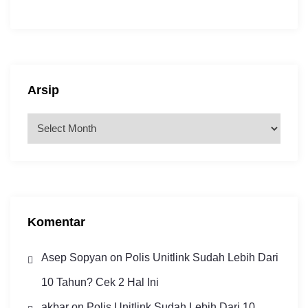
Arsip
A
r
s
i
p
Komentar
Asep Sopyan
on
Polis Unitlink Sudah Lebih Dari
10 Tahun? Cek 2 Hal Ini
akbar
on
Polis Unitlink Sudah Lebih Dari 10