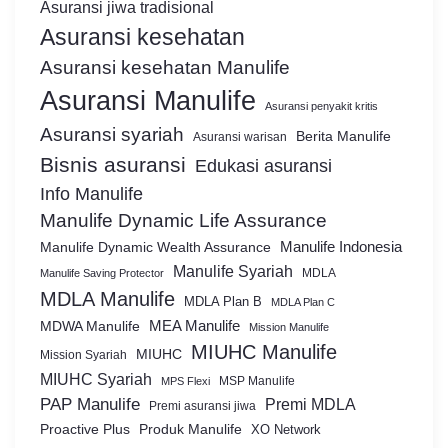
Asuransi jiwa tradisional
Asuransi kesehatan
Asuransi kesehatan Manulife
Asuransi Manulife
Asuransi penyakit kritis
Asuransi syariah
Berita Manulife
Asuransi warisan
Bisnis asuransi
Edukasi asuransi
Info Manulife
Manulife Dynamic Life Assurance
Manulife Dynamic Wealth Assurance
Manulife Indonesia
Manulife Syariah
MDLA
Manulife Saving Protector
MDLA Manulife
MDLA Plan B
MDLA Plan C
MEA Manulife
MDWA Manulife
Mission Manulife
MIUHC Manulife
MIUHC
Mission Syariah
MIUHC Syariah
MSP Manulife
MPS Flexi
PAP Manulife
Premi MDLA
Premi asuransi jiwa
Proactive Plus
Produk Manulife
XO Network