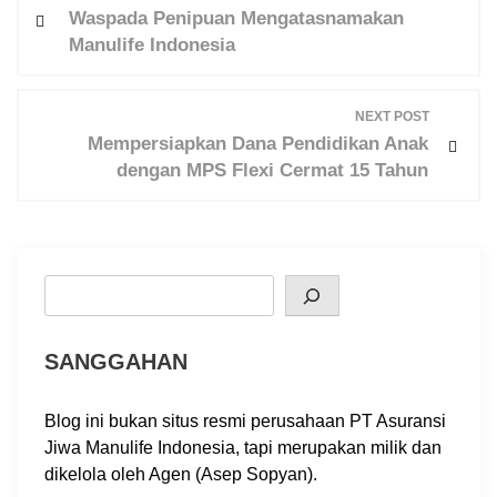
o
Waspada Penipuan Mengatasnamakan
s
Manulife Indonesia
t
n
NEXT POST
a
Mempersiapkan Dana Pendidikan Anak
v
dengan MPS Flexi Cermat 15 Tahun
i
g
a
t
Search
i
o
SANGGAHAN
n
Blog ini bukan situs resmi perusahaan PT Asuransi
Jiwa Manulife Indonesia, tapi merupakan milik dan
dikelola oleh Agen (Asep Sopyan).