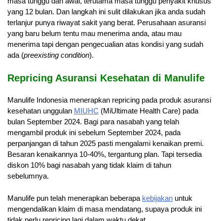
masa tunggu dari awal, terutama masa tunggu penyakit khusus
yang 12 bulan. Dan langkah ini sulit dilakukan jika anda sudah
terlanjur punya riwayat sakit yang berat. Perusahaan asuransi
yang baru belum tentu mau menerima anda, atau mau
menerima tapi dengan pengecualian atas kondisi yang sudah
ada (
preexisting condition
).
Repricing Asuransi Kesehatan di Manulife
Manulife Indonesia menerapkan repricing pada produk asuransi
kesehatan unggulan
MIUHC
(MiUltimate Health Care) pada
bulan September 2024. Bagi para nasabah yang telah
mengambil produk ini sebelum September 2024, pada
perpanjangan di tahun 2025 pasti mengalami kenaikan premi.
Besaran kenaikannya 10-40%, tergantung plan. Tapi tersedia
diskon 10% bagi nasabah yang tidak klaim di tahun
sebelumnya.
Manulife pun telah menerapkan beberapa
kebijakan
untuk
mengendalikan klaim di masa mendatang, supaya produk ini
tidak perlu repricing lagi dalam waktu dekat.