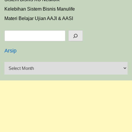
Kelebihan Sistem Bisnis Manulife
Materi Belajar Ujian AAJI & AASI
Search
Arsip
A
r
s
i
p