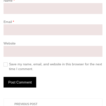
Name
*
Email
*
Website
Save my name, email, and website in this browser for the next
time I comment.
P
PREVIOUS POST