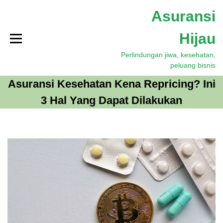
S
Asuransi
k
i
Hijau
p
t
Perlindungan jiwa, kesehatan,
o
peluang bisnis
c
o
Asuransi Kesehatan Kena Repricing? Ini
n
3 Hal Yang Dapat Dilakukan
t
e
n
t