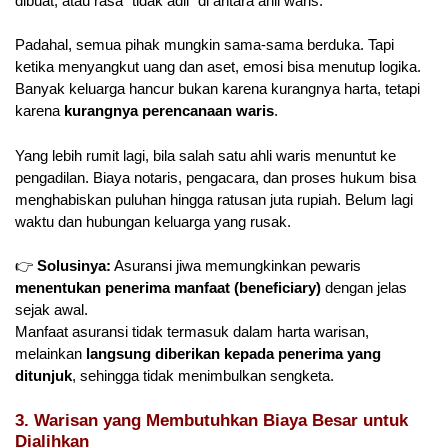
dibuat, atau rasa “tidak adil” di antara ahli waris.
Padahal, semua pihak mungkin sama-sama berduka. Tapi
ketika menyangkut uang dan aset, emosi bisa menutup logika.
Banyak keluarga hancur bukan karena kurangnya harta, tetapi
karena
kurangnya perencanaan waris
.
Yang lebih rumit lagi, bila salah satu ahli waris menuntut ke
pengadilan. Biaya notaris, pengacara, dan proses hukum bisa
menghabiskan puluhan hingga ratusan juta rupiah. Belum lagi
waktu dan hubungan keluarga yang rusak.
👉
Solusinya:
Asuransi jiwa memungkinkan pewaris
menentukan penerima manfaat (beneficiary)
dengan jelas
sejak awal.
Manfaat asuransi tidak termasuk dalam harta warisan,
melainkan
langsung diberikan kepada penerima yang
ditunjuk
, sehingga tidak menimbulkan sengketa.
3. Warisan yang Membutuhkan Biaya Besar untuk
Dialihkan