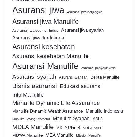
Asuransi jiwa
Asuransi jiwa berjangka
Asuransi jiwa Manulife
Asuransi jiwa syariah
Asuransi jiwa seumur hidup
Asuransi jiwa tradisional
Asuransi kesehatan
Asuransi kesehatan Manulife
Asuransi Manulife
Asuransi penyakit kritis
Asuransi syariah
Berita Manulife
Asuransi warisan
Bisnis asuransi
Edukasi asuransi
Info Manulife
Manulife Dynamic Life Assurance
Manulife Dynamic Wealth Assurance
Manulife Indonesia
Manulife Syariah
MDLA
Manulife Saving Protector
MDLA Manulife
MDLA Plan B
MDLA Plan C
MEA Manulife
MDWA Manulife
Mission Manulife