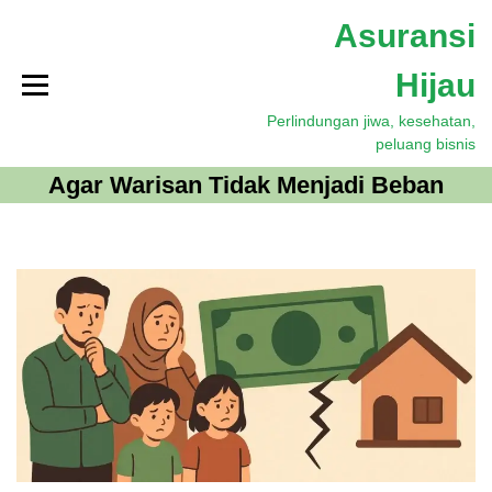
S
Asuransi
k
i
Hijau
p
t
Perlindungan jiwa, kesehatan,
o
peluang bisnis
c
o
Agar Warisan Tidak Menjadi Beban
n
t
e
n
t