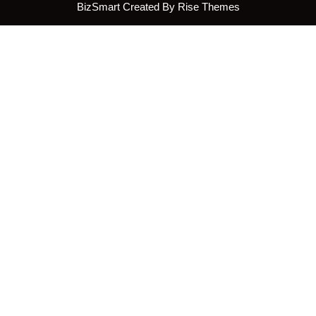
BizSmart
Created By
Rise Themes