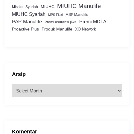
MIUHC Manulife
MIUHC
Mission Syariah
MIUHC Syariah
MSP Manulife
MPS Flexi
PAP Manulife
Premi MDLA
Premi asuransi jiwa
Proactive Plus
Produk Manulife
XO Network
Arsip
A
r
s
i
p
Komentar