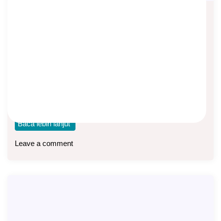
Cara Pembayaran Premi Asuransi
Manulife USD
Asep Sopyan
On
March 4, 2026
By
Info Manulife
Berikut nomor rekening untuk pembayaran premi polis
Manulife dalam mata uang US Dollar. Manulife Indonesia
Baca lebih lanjut
Leave a comment