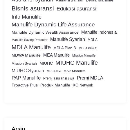
Berita Manulife
Asuransi warisan
Bisnis asuransi
Edukasi asuransi
Info Manulife
Manulife Dynamic Life Assurance
Manulife Dynamic Wealth Assurance
Manulife Indonesia
Manulife Syariah
MDLA
Manulife Saving Protector
MDLA Manulife
MDLA Plan B
MDLA Plan C
MEA Manulife
MDWA Manulife
Mission Manulife
MIUHC Manulife
MIUHC
Mission Syariah
MIUHC Syariah
MSP Manulife
MPS Flexi
PAP Manulife
Premi MDLA
Premi asuransi jiwa
Proactive Plus
Produk Manulife
XO Network
Arsip