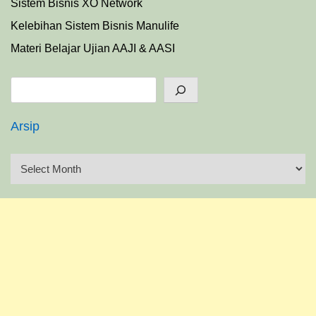
Sistem Bisnis XO Network
Kelebihan Sistem Bisnis Manulife
Materi Belajar Ujian AAJI & AASI
Search
Arsip
A
r
s
i
p