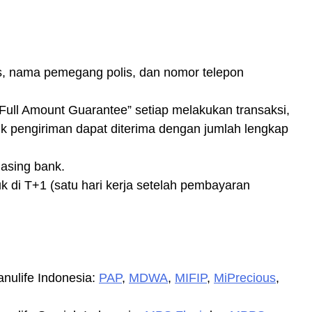
, nama pemegang polis, dan nomor telepon
 “Full Amount Guarantee” setiap melakukan transaksi,
nk pengiriman dapat diterima dengan jumlah lengkap
masing bank.
 di T+1 (satu hari kerja setelah pembayaran
nulife Indonesia:
PAP
,
MDWA
,
MIFIP
,
MiPrecious
,