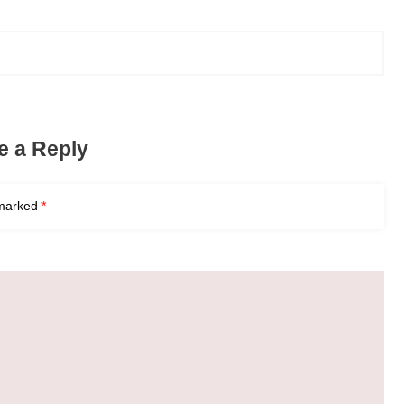
e a Reply
 marked
*