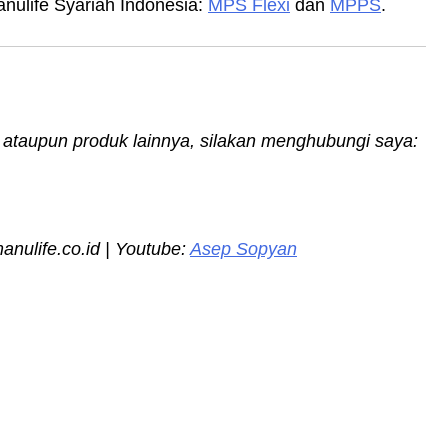
nulife Syariah Indonesia:
MPS Flexi
dan
MPPS
.
h ataupun produk lainnya, silakan menghubungi saya:
ulife.co.id | Youtube:
Asep Sopyan