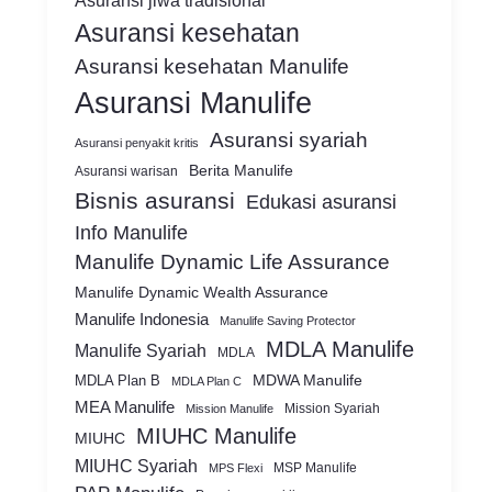
Asuransi jiwa tradisional
Asuransi kesehatan
Asuransi kesehatan Manulife
Asuransi Manulife
Asuransi syariah
Asuransi penyakit kritis
Berita Manulife
Asuransi warisan
Bisnis asuransi
Edukasi asuransi
Info Manulife
Manulife Dynamic Life Assurance
Manulife Dynamic Wealth Assurance
Manulife Indonesia
Manulife Saving Protector
MDLA Manulife
Manulife Syariah
MDLA
MDWA Manulife
MDLA Plan B
MDLA Plan C
MEA Manulife
Mission Syariah
Mission Manulife
MIUHC Manulife
MIUHC
MIUHC Syariah
MSP Manulife
MPS Flexi