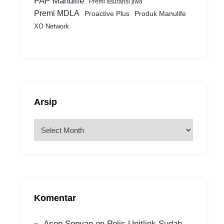
PAP Manulife
Premi asuransi jiwa
Premi MDLA
Proactive Plus
Produk Manulife
XO Network
Arsip
A
r
s
i
p
Komentar
Asep Sopyan
on
Polis Unitlink Sudah