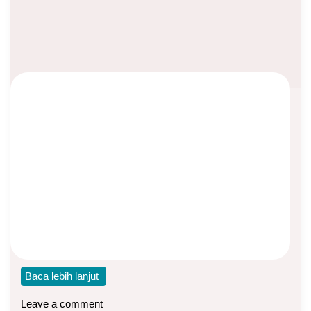
Contoh Premi MEA Manulife Usia 30
Tahun
Asep Sopyan
On
July 19, 2023
By
Asuransi Jiwa
MEA (Manulife Essential Assurance) adalah produk
asuransi tradisional jenis Whole Life (seumur hidup) dari
Manulife
Baca lebih lanjut
Leave a comment