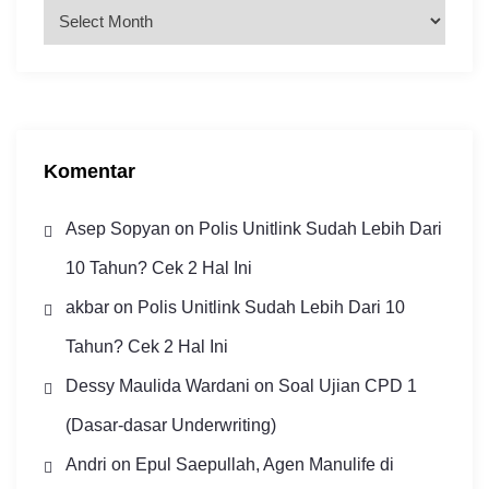
A
r
s
i
p
Komentar
Asep Sopyan
on
Polis Unitlink Sudah Lebih Dari
10 Tahun? Cek 2 Hal Ini
akbar
on
Polis Unitlink Sudah Lebih Dari 10
Tahun? Cek 2 Hal Ini
Dessy Maulida Wardani
on
Soal Ujian CPD 1
(Dasar-dasar Underwriting)
Andri
on
Epul Saepullah, Agen Manulife di