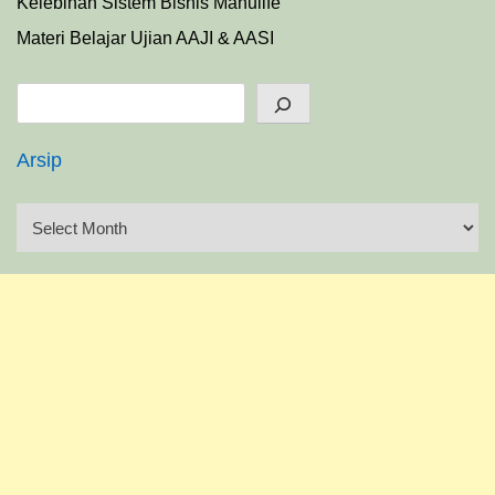
Kelebihan Sistem Bisnis Manulife
Materi Belajar Ujian AAJI & AASI
Search
Arsip
A
r
s
i
p