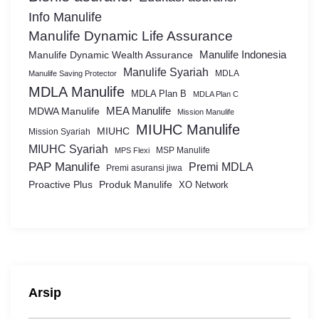
Info Manulife
Manulife Dynamic Life Assurance
Manulife Dynamic Wealth Assurance
Manulife Indonesia
Manulife Syariah
MDLA
Manulife Saving Protector
MDLA Manulife
MDLA Plan B
MDLA Plan C
MEA Manulife
MDWA Manulife
Mission Manulife
MIUHC Manulife
MIUHC
Mission Syariah
MIUHC Syariah
MSP Manulife
MPS Flexi
PAP Manulife
Premi MDLA
Premi asuransi jiwa
Proactive Plus
Produk Manulife
XO Network
Arsip