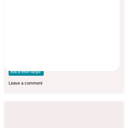
Solusi Praktis Mempersiapkan Biaya
Upacara Ngaben di Bali
Asep Sopyan
On
August 7, 2023
By
Asuransi Jiwa
Ngaben adalah upacara pembakaran jenazah pada umat
Hindu di Bali. Upacara ngaben bertujuan untuk menyucikan
Baca lebih lanjut
Leave a comment