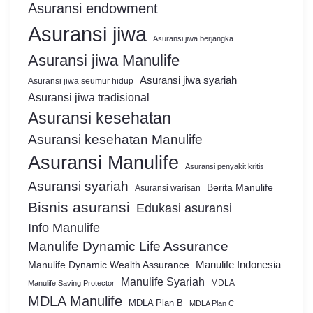
Asuransi endowment
Asuransi jiwa
Asuransi jiwa berjangka
Asuransi jiwa Manulife
Asuransi jiwa syariah
Asuransi jiwa seumur hidup
Asuransi jiwa tradisional
Asuransi kesehatan
Asuransi kesehatan Manulife
Asuransi Manulife
Asuransi penyakit kritis
Asuransi syariah
Berita Manulife
Asuransi warisan
Bisnis asuransi
Edukasi asuransi
Info Manulife
Manulife Dynamic Life Assurance
Manulife Dynamic Wealth Assurance
Manulife Indonesia
Manulife Syariah
MDLA
Manulife Saving Protector
MDLA Manulife
MDLA Plan B
MDLA Plan C