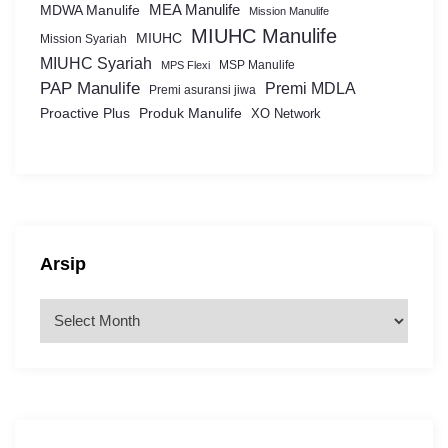
MEA Manulife
MDWA Manulife
Mission Manulife
MIUHC Manulife
MIUHC
Mission Syariah
MIUHC Syariah
MSP Manulife
MPS Flexi
PAP Manulife
Premi MDLA
Premi asuransi jiwa
Proactive Plus
Produk Manulife
XO Network
Arsip
A
r
s
i
p