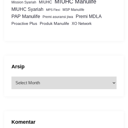
MIUHC Manulife
MIUHC
Mission Syariah
MIUHC Syariah
MSP Manulife
MPS Flexi
PAP Manulife
Premi MDLA
Premi asuransi jiwa
Proactive Plus
Produk Manulife
XO Network
Arsip
A
r
s
i
p
Komentar