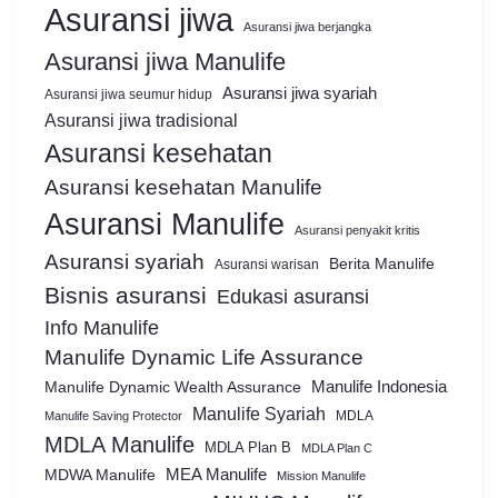
Asuransi jiwa
Asuransi jiwa berjangka
Asuransi jiwa Manulife
Asuransi jiwa syariah
Asuransi jiwa seumur hidup
Asuransi jiwa tradisional
Asuransi kesehatan
Asuransi kesehatan Manulife
Asuransi Manulife
Asuransi penyakit kritis
Asuransi syariah
Berita Manulife
Asuransi warisan
Bisnis asuransi
Edukasi asuransi
Info Manulife
Manulife Dynamic Life Assurance
Manulife Dynamic Wealth Assurance
Manulife Indonesia
Manulife Syariah
MDLA
Manulife Saving Protector
MDLA Manulife
MDLA Plan B
MDLA Plan C
MEA Manulife
MDWA Manulife
Mission Manulife