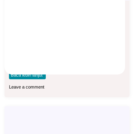
MDLA Plan B Premi 1 Juta Per Bulan,
Dapat UP Berapa?
Asep Sopyan
On
October 28, 2024
By
Asuransi Jiwa
Saya bisa bayar premi 1 juta per bulan. Dapat berapa UP-
nya? Oke. Untuk anda yang
Baca lebih lanjut
Leave a comment