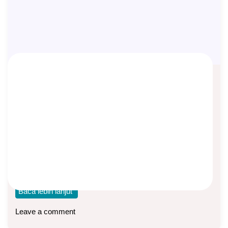
Perbedaan antara Utang, Tabungan,
Investasi, dan Asuransi
Asep Sopyan
On
May 21, 2024
By
Edukasi Asuransi
Utang: kita mendapat uang besar di awal (atau barang
bernilai besar), setelah itu kita mencicil
Baca lebih lanjut
Leave a comment