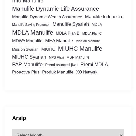
Info Manulife
Manulife Dynamic Life Assurance
Manulife Dynamic Wealth Assurance
Manulife Indonesia
Manulife Syariah
MDLA
Manulife Saving Protector
MDLA Manulife
MDLA Plan B
MDLA Plan C
MEA Manulife
MDWA Manulife
Mission Manulife
MIUHC Manulife
MIUHC
Mission Syariah
MIUHC Syariah
MSP Manulife
MPS Flexi
PAP Manulife
Premi MDLA
Premi asuransi jiwa
Proactive Plus
Produk Manulife
XO Network
Arsip
A