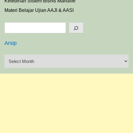
Kelebihan Sistem Bisnis Manulife
Materi Belajar Ujian AAJI & AASI
Search
Arsip
A
r
s
i
p