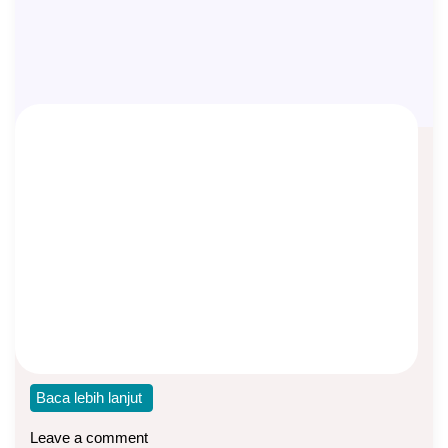
Asep Sopyan, Agen Manulife di
Pandeglang Banten
Asep Sopyan
On
June 7, 2024
By
Agen Manulife
Halo semua, Terima kasih telah mampir di blog
asuransihijau.com. Perkenalkan saya Asep Sopyan, Life
Planner
Baca lebih lanjut
Leave a comment