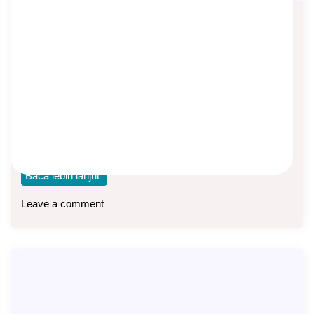
Jujung MH, Agen Manulife di Citra
Raya Tangerang
Asep Sopyan
On
October 30, 2024
By
Agen Manulife
Halo semua.., Perkenalkan saya Jujung, agen asuransi
jiwa atau Life Planner di Manulife Indonesia. Saya
Baca lebih lanjut
Leave a comment