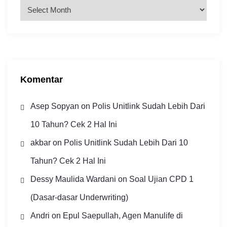
A
r
s
i
p
Komentar
Asep Sopyan
on
Polis Unitlink Sudah Lebih Dari
10 Tahun? Cek 2 Hal Ini
akbar
on
Polis Unitlink Sudah Lebih Dari 10
Tahun? Cek 2 Hal Ini
Dessy Maulida Wardani
on
Soal Ujian CPD 1
(Dasar-dasar Underwriting)
Andri
on
Epul Saepullah, Agen Manulife di