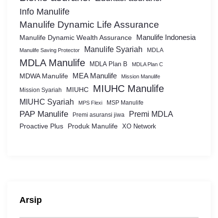
Info Manulife
Manulife Dynamic Life Assurance
Manulife Dynamic Wealth Assurance
Manulife Indonesia
Manulife Syariah
MDLA
Manulife Saving Protector
MDLA Manulife
MDLA Plan B
MDLA Plan C
MEA Manulife
MDWA Manulife
Mission Manulife
MIUHC Manulife
MIUHC
Mission Syariah
MIUHC Syariah
MSP Manulife
MPS Flexi
PAP Manulife
Premi MDLA
Premi asuransi jiwa
Proactive Plus
Produk Manulife
XO Network
Arsip