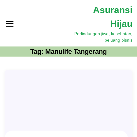
S
Asuransi
k
i
Hijau
p
t
Perlindungan jiwa, kesehatan,
o
peluang bisnis
c
o
Tag:
Manulife Tangerang
n
t
e
n
t