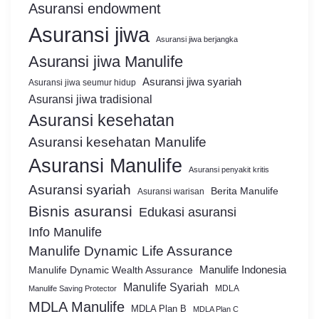
Asuransi endowment
Asuransi jiwa
Asuransi jiwa berjangka
Asuransi jiwa Manulife
Asuransi jiwa syariah
Asuransi jiwa seumur hidup
Asuransi jiwa tradisional
Asuransi kesehatan
Asuransi kesehatan Manulife
Asuransi Manulife
Asuransi penyakit kritis
Asuransi syariah
Berita Manulife
Asuransi warisan
Bisnis asuransi
Edukasi asuransi
Info Manulife
Manulife Dynamic Life Assurance
Manulife Dynamic Wealth Assurance
Manulife Indonesia
Manulife Syariah
MDLA
Manulife Saving Protector
MDLA Manulife
MDLA Plan B
MDLA Plan C