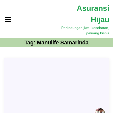
S
Asuransi
k
i
Hijau
p
t
Perlindungan jiwa, kesehatan,
o
peluang bisnis
c
o
Tag:
Manulife Samarinda
n
t
e
n
t