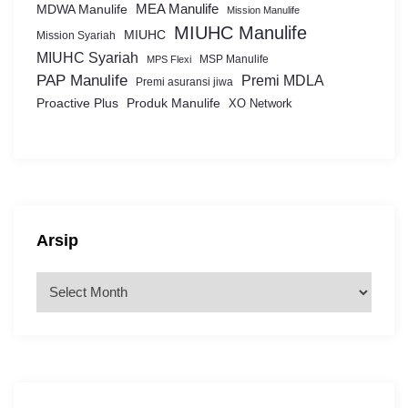
MEA Manulife
MDWA Manulife
Mission Manulife
MIUHC Manulife
MIUHC
Mission Syariah
MIUHC Syariah
MSP Manulife
MPS Flexi
PAP Manulife
Premi MDLA
Premi asuransi jiwa
Proactive Plus
Produk Manulife
XO Network
Arsip
A
r
s
i
p