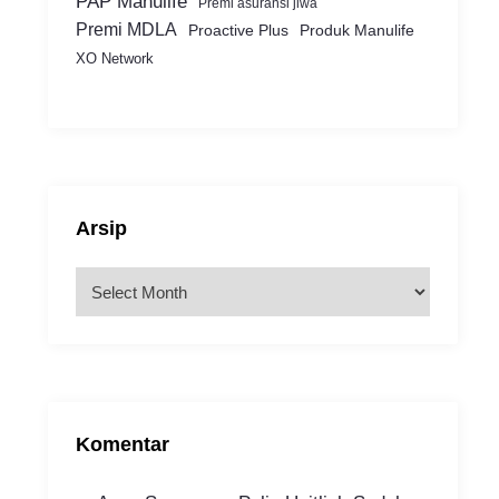
PAP Manulife
Premi asuransi jiwa
Premi MDLA
Proactive Plus
Produk Manulife
XO Network
Arsip
A
r
s
i
p
Komentar