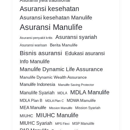
Asuransi jiwa tradisional
Asuransi kesehatan
Asuransi kesehatan Manulife
Asuransi Manulife
Asuransi syariah
Asuransi penyakit kritis
Berita Manulife
Asuransi warisan
Bisnis asuransi
Edukasi asuransi
Info Manulife
Manulife Dynamic Life Assurance
Manulife Dynamic Wealth Assurance
Manulife Indonesia
Manulife Saving Protector
MDLA Manulife
Manulife Syariah
MDLA
MDWA Manulife
MDLA Plan B
MDLA Plan C
MEA Manulife
Mission Syariah
Mission Manulife
MIUHC Manulife
MIUHC
MIUHC Syariah
MSP Manulife
MPS Flexi