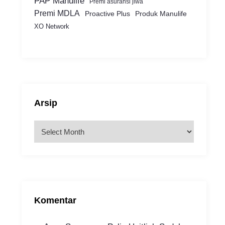
PAP Manulife
Premi asuransi jiwa
Premi MDLA
Proactive Plus
Produk Manulife
XO Network
Arsip
A
r
s
i
p
Komentar