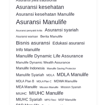
Asuransi jiwa tradisional
Asuransi kesehatan
Asuransi kesehatan Manulife
Asuransi Manulife
Asuransi syariah
Asuransi penyakit kritis
Berita Manulife
Asuransi warisan
Bisnis asuransi
Edukasi asuransi
Info Manulife
Manulife Dynamic Life Assurance
Manulife Dynamic Wealth Assurance
Manulife Indonesia
Manulife Saving Protector
MDLA Manulife
Manulife Syariah
MDLA
MDWA Manulife
MDLA Plan B
MDLA Plan C
MEA Manulife
Mission Syariah
Mission Manulife
MIUHC Manulife
MIUHC
MIUHC Syariah
MSP Manulife
MPS Flexi