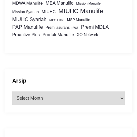
MEA Manulife
MDWA Manulife
Mission Manulife
MIUHC Manulife
MIUHC
Mission Syariah
MIUHC Syariah
MSP Manulife
MPS Flexi
PAP Manulife
Premi MDLA
Premi asuransi jiwa
Proactive Plus
Produk Manulife
XO Network
Arsip
A
r
s
i
p