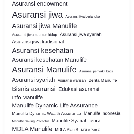
Asuransi endowment
Asuransi jiwa
Asuransi jiwa berjangka
Asuransi jiwa Manulife
Asuransi jiwa syariah
Asuransi jiwa seumur hidup
Asuransi jiwa tradisional
Asuransi kesehatan
Asuransi kesehatan Manulife
Asuransi Manulife
Asuransi penyakit kritis
Asuransi syariah
Berita Manulife
Asuransi warisan
Bisnis asuransi
Edukasi asuransi
Info Manulife
Manulife Dynamic Life Assurance
Manulife Dynamic Wealth Assurance
Manulife Indonesia
Manulife Syariah
MDLA
Manulife Saving Protector
MDLA Manulife
MDLA Plan B
MDLA Plan C