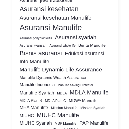
Asuransi jiwa tradisional
Asuransi kesehatan
Asuransi kesehatan Manulife
Asuransi Manulife
Asuransi syariah
Asuransi penyakit kritis
Berita Manulife
Asuransi warisan
Asuransi whole life
Bisnis asuransi
Edukasi asuransi
Info Manulife
Manulife Dynamic Life Assurance
Manulife Dynamic Wealth Assurance
Manulife Indonesia
Manulife Saving Protector
MDLA Manulife
Manulife Syariah
MDLA
MDWA Manulife
MDLA Plan B
MDLA Plan C
MEA Manulife
Mission Syariah
Mission Manulife
MIUHC Manulife
MIUHC
MIUHC Syariah
PAP Manulife
MSP Manulife