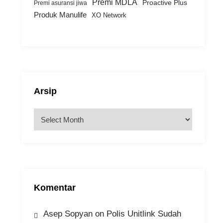
Premi MDLA
Proactive Plus
Premi asuransi jiwa
Produk Manulife
XO Network
Arsip
A
r
s
i
p
Komentar
Asep Sopyan
on
Polis Unitlink Sudah