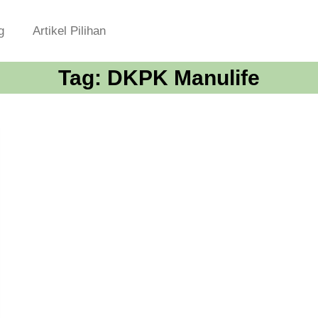
g
Artikel Pilihan
Tag:
DKPK Manulife