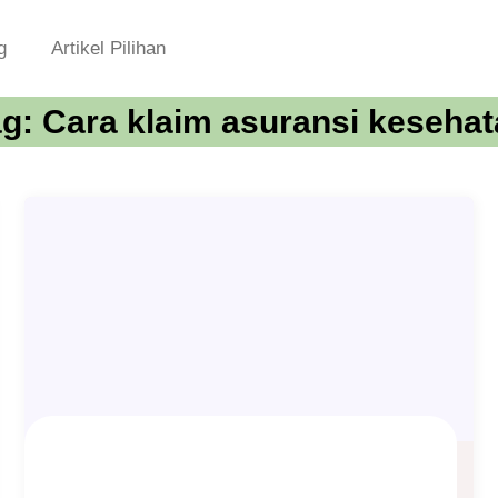
g
Artikel Pilihan
ag:
Cara klaim asuransi keseha
Asuransi Kesehatan untuk Berobat