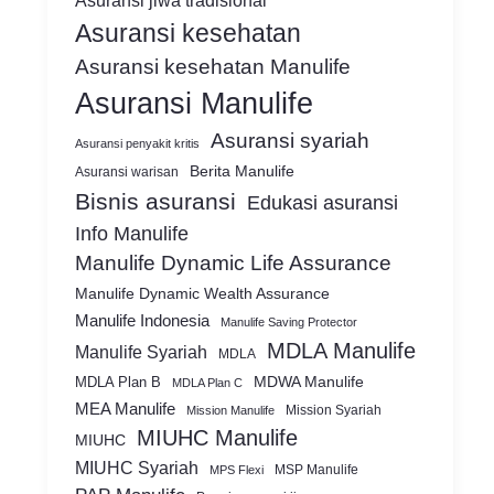
Asuransi jiwa tradisional
Asuransi kesehatan
Asuransi kesehatan Manulife
Asuransi Manulife
Asuransi syariah
Asuransi penyakit kritis
Berita Manulife
Asuransi warisan
Bisnis asuransi
Edukasi asuransi
Info Manulife
Manulife Dynamic Life Assurance
Manulife Dynamic Wealth Assurance
Manulife Indonesia
Manulife Saving Protector
MDLA Manulife
Manulife Syariah
MDLA
MDWA Manulife
MDLA Plan B
MDLA Plan C
MEA Manulife
Mission Syariah
Mission Manulife
MIUHC Manulife
MIUHC
MIUHC Syariah
MSP Manulife
MPS Flexi