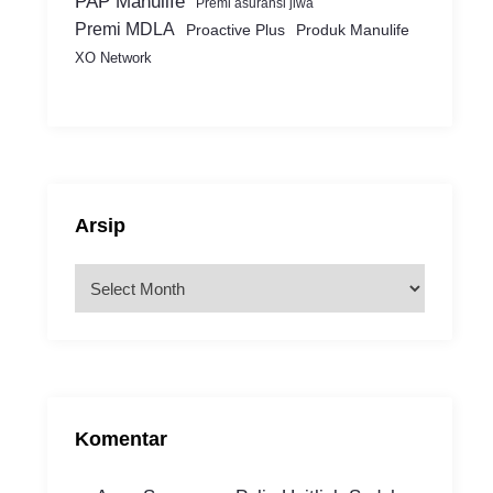
PAP Manulife
Premi asuransi jiwa
Premi MDLA
Proactive Plus
Produk Manulife
XO Network
Arsip
A
r
s
i
p
Komentar