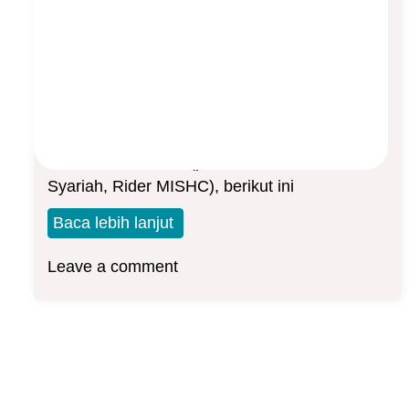
Asuransi Kesehatan Manulife
Asep Sopyan
On
October 16, 2025
By
Asuransi Kesehatan
Untuk para nasabah asuransi kesehatan
Manulife Indonesia (produk MIUHC, MIUHC
Syariah, Rider MISHC), berikut ini
Baca lebih lanjut
Leave a comment