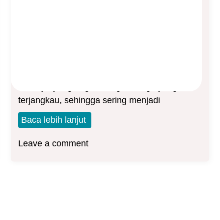
di Malaysia
Asep Sopyan
On
October 15, 2023
By
Asuransi Kesehatan
Malaysia terkenal dengan layanan rumah
sakitnya yang bagus dengan harga yang
terjangkau, sehingga sering menjadi
Baca lebih lanjut
Leave a comment