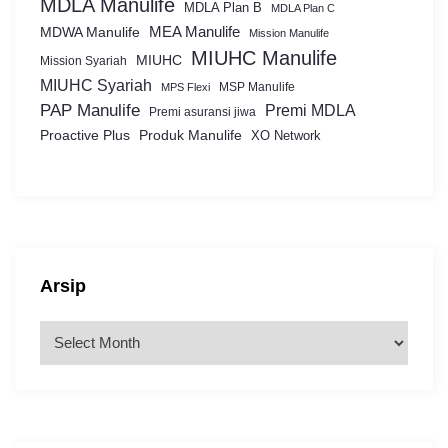
MDLA Manulife
MDLA Plan B
MDLA Plan C
MEA Manulife
MDWA Manulife
Mission Manulife
MIUHC Manulife
MIUHC
Mission Syariah
MIUHC Syariah
MSP Manulife
MPS Flexi
PAP Manulife
Premi MDLA
Premi asuransi jiwa
Proactive Plus
Produk Manulife
XO Network
Arsip
A
r
s
i
p