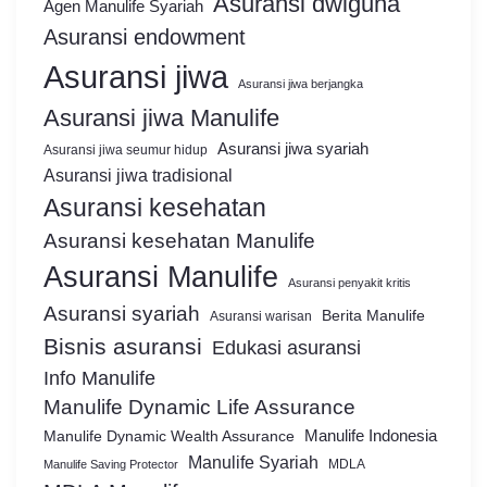
Asuransi dwiguna
Agen Manulife Syariah
Asuransi endowment
Asuransi jiwa
Asuransi jiwa berjangka
Asuransi jiwa Manulife
Asuransi jiwa syariah
Asuransi jiwa seumur hidup
Asuransi jiwa tradisional
Asuransi kesehatan
Asuransi kesehatan Manulife
Asuransi Manulife
Asuransi penyakit kritis
Asuransi syariah
Berita Manulife
Asuransi warisan
Bisnis asuransi
Edukasi asuransi
Info Manulife
Manulife Dynamic Life Assurance
Manulife Dynamic Wealth Assurance
Manulife Indonesia
Manulife Syariah
MDLA
Manulife Saving Protector