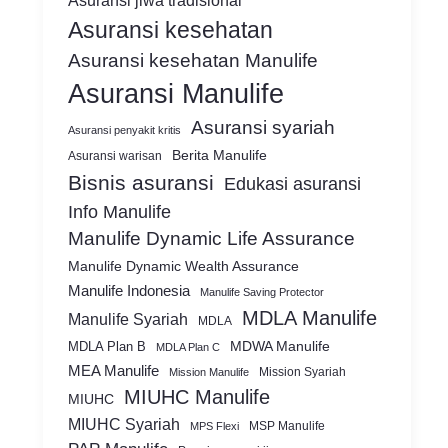
Asuransi jiwa tradisional
Asuransi kesehatan
Asuransi kesehatan Manulife
Asuransi Manulife
Asuransi syariah
Asuransi penyakit kritis
Berita Manulife
Asuransi warisan
Bisnis asuransi
Edukasi asuransi
Info Manulife
Manulife Dynamic Life Assurance
Manulife Dynamic Wealth Assurance
Manulife Indonesia
Manulife Saving Protector
MDLA Manulife
Manulife Syariah
MDLA
MDWA Manulife
MDLA Plan B
MDLA Plan C
MEA Manulife
Mission Syariah
Mission Manulife
MIUHC Manulife
MIUHC
MIUHC Syariah
MSP Manulife
MPS Flexi