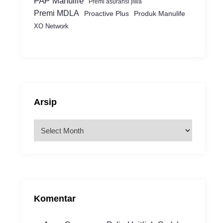
PAP Manulife
Premi asuransi jiwa
Premi MDLA
Proactive Plus
Produk Manulife
XO Network
Arsip
A
r
s
i
p
Komentar