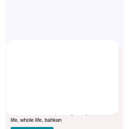
Nantikan: Produk Sapujagat dari
Manulife
Asep Sopyan
On
April 1, 2024
By
Asuransi Jiwa
Nantikan peluncuran produk asuransi terbaru
dari Manulife. Merupakan gabungan dari term
life, whole life, bahkan