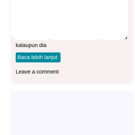
Asep Sopyan
On
February 15, 2024
By
Asuransi Jiwa
Terkadang orang yang punya banyak harta
merasa tidak perlu ambil asuransi jiwa, karena
kalaupun dia
Baca lebih lanjut
Leave a comment