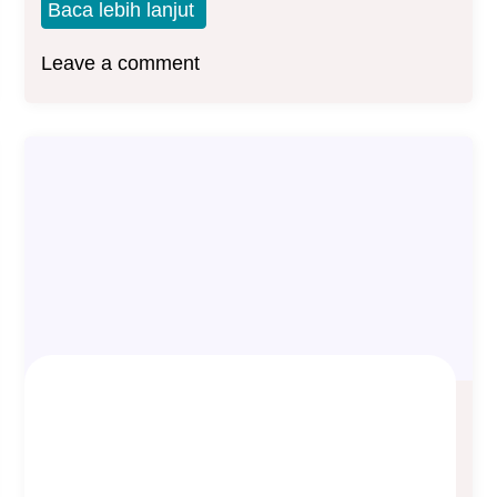
Baca lebih lanjut
Leave a comment
Asuransi Jiwa Whole Life (Seumur
Hidup)