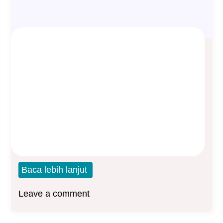
Perbedaan antara PAP dengan MEA
Asep Sopyan
On
October 3, 2023
By
Asuransi Jiwa
Saat anda hendak mengambil asuransi jiwa,
anda akan dihadapkan pada beberapa
pertimbangan: Di sini ada
Baca lebih lanjut
Leave a comment