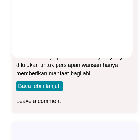
Pasti Yang Tetap Menguntungkan
Bagi Pemegang Polis
Asep Sopyan
On
May 23, 2025
By
Asuransi Jiwa
Pada umumnya produk asuransi jiwa yang
ditujukan untuk persiapan warisan hanya
memberikan manfaat bagi ahli
Baca lebih lanjut
Leave a comment