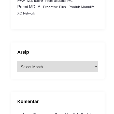
PAP Manulife
Premi asuransi jiwa
Premi MDLA
Proactive Plus
Produk Manulife
XO Network
Arsip
A
r
s
i
p
Komentar