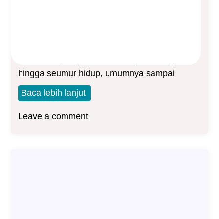
Asep Sopyan
On
January 4, 2024
By
Asuransi Jiwa
Whole Life adalah produk asuransi jiwa
tradisional yang memberikan perlindungan
hingga seumur hidup, umumnya sampai
Baca lebih lanjut
Leave a comment