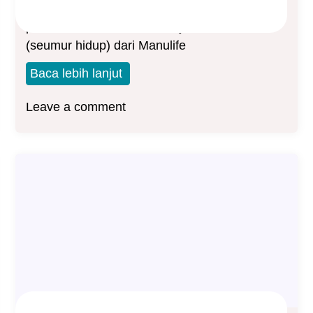
MEA (Manulife Essential Assurance) adalah
produk asuransi tradisional jenis Whole Life
(seumur hidup) dari Manulife
Baca lebih lanjut
Leave a comment