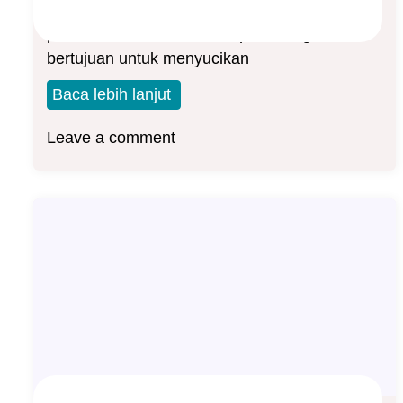
Ngaben adalah upacara pembakaran jenazah
pada umat Hindu di Bali. Upacara ngaben
bertujuan untuk menyucikan
Baca lebih lanjut
Leave a comment