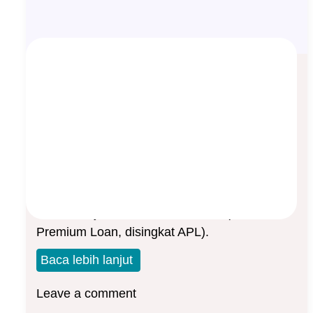
Pinjaman Premi Otomatis, Apakah
Itu?
Asep Sopyan
On
November 24, 2023
By
Pengetahuan Asuransi
Dalam produk asuransi jiwa tradisional dikenal
istilah “Pinjaman Premi Otomatis” (Automatic
Premium Loan, disingkat APL).
Baca lebih lanjut
Leave a comment