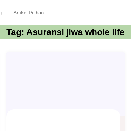
g
Artikel Pilihan
Tag:
Asuransi jiwa whole life
Penutupan Produk MEA 24 Juni