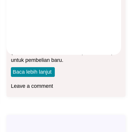
2024
Asep Sopyan
On
June 3, 2024
By
Berita Manulife
Per tanggal 24 Juni 2024, produk MEA
(Manulife Essential Assurance) akan ditutup
untuk pembelian baru.
Baca lebih lanjut
Leave a comment