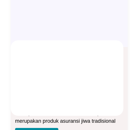
Perbedaan antara MDLA dengan
MEA
Asep Sopyan
On
April 15, 2024
By
Asuransi Jiwa
MDLA (Manulife Dynamic Life Assurance) dan
MEA (Manulife Essential Assurance)
merupakan produk asuransi jiwa tradisional