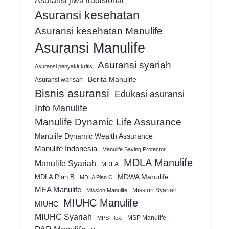
Asuransi jiwa tradisional
Asuransi kesehatan
Asuransi kesehatan Manulife
Asuransi Manulife
Asuransi syariah
Asuransi penyakit kritis
Berita Manulife
Asuransi warisan
Bisnis asuransi
Edukasi asuransi
Info Manulife
Manulife Dynamic Life Assurance
Manulife Dynamic Wealth Assurance
Manulife Indonesia
Manulife Saving Protector
MDLA Manulife
Manulife Syariah
MDLA
MDWA Manulife
MDLA Plan B
MDLA Plan C
MEA Manulife
Mission Syariah
Mission Manulife
MIUHC Manulife
MIUHC
MIUHC Syariah
MSP Manulife
MPS Flexi