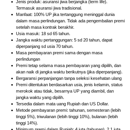
Jenis produk: asuransi jiwa berjangka (term life).
Termasuk asuransi jiwa tradisional.
Manfaat: 100% UP jika tertanggung meninggal dunia
dalam masa perlindungan. Tidak ada pengembalian premi
setelah masa kontrak berakhir.
Usia masuk: 18 sd 65 tahun.
Jangka waktu pertanggungan: 5 sd 20 tahun, dapat
diperpanjang sd usia 70 tahun.
Masa pembayaran premi sama dengan masa
perlindungan
Premi tetap selama masa pembayaran yang dipilih, dan
akan naik di jangka waktu berikutnya (jika diperpanjang).
Bergaransi perpanjangan tanpa seleksi kesehatan ulang
Premi ditentukan berdasarkan usia, jenis kelamin, status
merokok atau tidak, besarnya UP yang diambil, dan
jangka waktu yang dipilih.
Tersedia dalam mata uang Rupiah dan US Dollar.
Metode pembayaran premi: tahunan, semesteran (lebih
tinggi 5%), triwulanan (lebih tinggi 10%), bulanan (lebih
tinggi 14%).
Minimum premi dalam Rupiah: 4 juta (tahunan), 2,1 juta