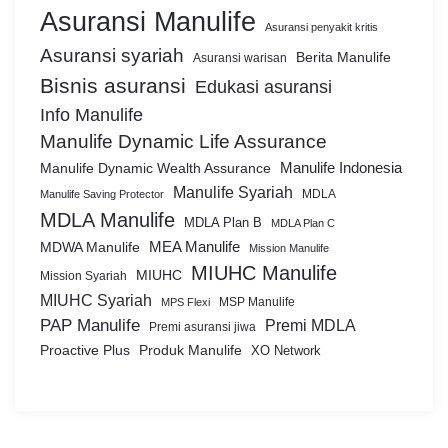
Asuransi Manulife
Asuransi penyakit kritis
Asuransi syariah
Berita Manulife
Asuransi warisan
Bisnis asuransi
Edukasi asuransi
Info Manulife
Manulife Dynamic Life Assurance
Manulife Dynamic Wealth Assurance
Manulife Indonesia
Manulife Syariah
MDLA
Manulife Saving Protector
MDLA Manulife
MDLA Plan B
MDLA Plan C
MEA Manulife
MDWA Manulife
Mission Manulife
MIUHC Manulife
MIUHC
Mission Syariah
MIUHC Syariah
MSP Manulife
MPS Flexi
PAP Manulife
Premi MDLA
Premi asuransi jiwa
Proactive Plus
Produk Manulife
XO Network