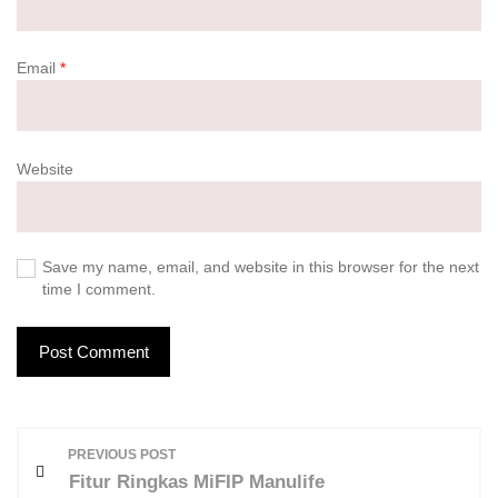
Email
*
Website
Save my name, email, and website in this browser for the next
time I comment.
P
PREVIOUS POST
o
Fitur Ringkas MiFIP Manulife