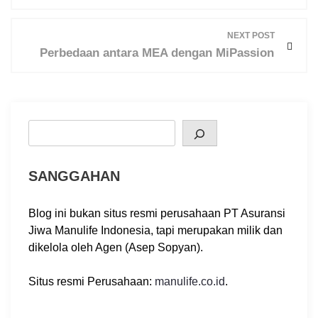
s
t
NEXT POST
n
Perbedaan antara MEA dengan MiPassion
a
v
i
g
Search
a
t
i
SANGGAHAN
o
n
Blog ini bukan situs resmi perusahaan PT Asuransi
Jiwa Manulife Indonesia, tapi merupakan milik dan
dikelola oleh Agen (Asep Sopyan).
Situs resmi Perusahaan:
manulife.co.id
.