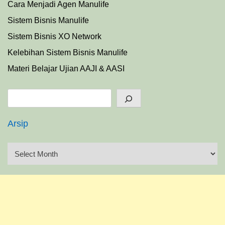
Cara Menjadi Agen Manulife
Sistem Bisnis Manulife
Sistem Bisnis XO Network
Kelebihan Sistem Bisnis Manulife
Materi Belajar Ujian AAJI & AASI
Search
Arsip
A
r
s
i
p