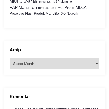
MIUHC Syariah
MSP Manulife
MPS Flexi
PAP Manulife
Premi MDLA
Premi asuransi jiwa
Proactive Plus
Produk Manulife
XO Network
Arsip
A
r
s
i
p
Komentar