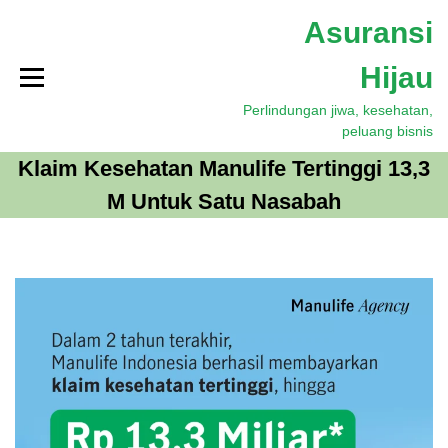
S
Asuransi
k
i
Hijau
p
t
Perlindungan jiwa, kesehatan,
o
peluang bisnis
c
o
Klaim Kesehatan Manulife Tertinggi 13,3
n
M Untuk Satu Nasabah
t
e
n
t