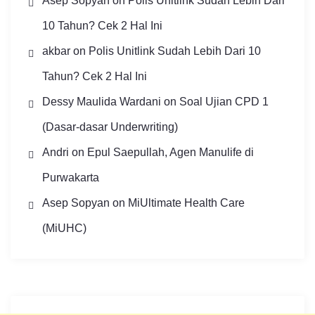
Asep Sopyan
on
Polis Unitlink Sudah Lebih Dari
10 Tahun? Cek 2 Hal Ini
akbar
on
Polis Unitlink Sudah Lebih Dari 10
Tahun? Cek 2 Hal Ini
Dessy Maulida Wardani
on
Soal Ujian CPD 1
(Dasar-dasar Underwriting)
Andri
on
Epul Saepullah, Agen Manulife di
Purwakarta
Asep Sopyan
on
MiUltimate Health Care
(MiUHC)