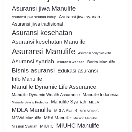
Asuransi jiwa Manulife
Asuransi jiwa syariah
Asuransi jiwa seumur hidup
Asuransi jiwa tradisional
Asuransi kesehatan
Asuransi kesehatan Manulife
Asuransi Manulife
Asuransi penyakit kritis
Asuransi syariah
Berita Manulife
Asuransi warisan
Bisnis asuransi
Edukasi asuransi
Info Manulife
Manulife Dynamic Life Assurance
Manulife Dynamic Wealth Assurance
Manulife Indonesia
Manulife Syariah
MDLA
Manulife Saving Protector
MDLA Manulife
MDLA Plan B
MDLA Plan C
MEA Manulife
MDWA Manulife
Mission Manulife
MIUHC Manulife
MIUHC
Mission Syariah