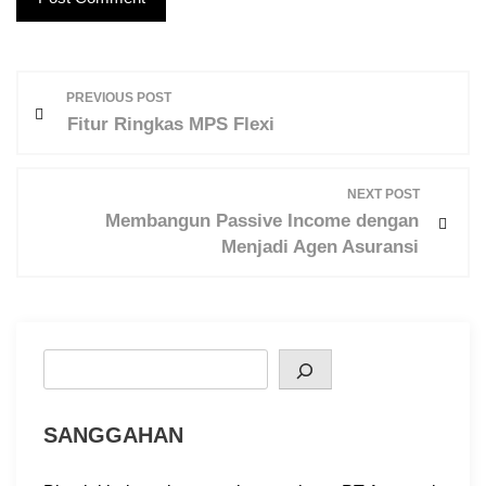
P
PREVIOUS POST
o
Fitur Ringkas MPS Flexi
s
t
NEXT POST
n
Membangun Passive Income dengan
a
Menjadi Agen Asuransi
v
i
g
a
Search
t
i
SANGGAHAN
o
n